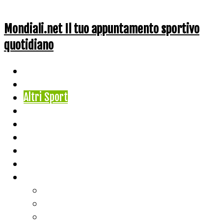
Mondiali.net Il tuo appuntamento sportivo
quotidiano
Home
Ciclismo
Altri Sport
Nazionali
Mondiali
Mondiali Story
Olimpiadi
Calcio
Live Score
Calcio
Tennis
Basket