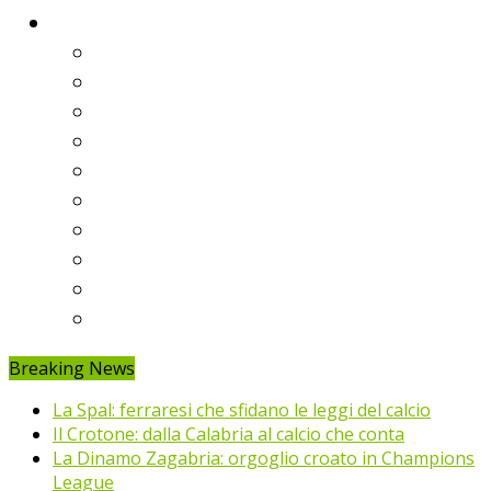
Classifiche
Serie A
Serie B
Premier League
Liga
Bundesliga
Ligue 1
Eredivisie
Primeira Liga
Prem’er-Liga
Jupiler Pro League
Breaking News
La Spal: ferraresi che sfidano le leggi del calcio
Il Crotone: dalla Calabria al calcio che conta
La Dinamo Zagabria: orgoglio croato in Champions
League