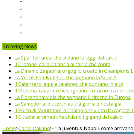
Ligue 1
Eredivisie
Primeira Liga
Prem’er-Liga
Jupiler Pro League
Breaking News
La Spal: ferraresi che sfidano le leggi del calcio
Il Crotone: dalla Calabria al calcio che conta
La Dinamo Zagabria: orgoglio croato in Champions 
La Virtus Entella: liguri che sognano la Serie A
Il Catanzaro: aquile calabresi che puntano in alto
Il Modena: canarini che sognano il ritorno tra i profes
La Fiorentina: viola che sognano il ritorno in Europa
La Sampdoria: blucerchiati tra gloria e nostalgia
Il Porto di Mourinho: la Champions vinta dai ragazzi te
Il Cittadella: veneti che sfidano i giganti del calcio
Home
>
Calcio Italiano
>
-1 a Juventus-Napoli, come arrivano 