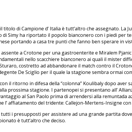
il titolo di Campione d’ Italia è tutt’altro che assegnato. La
 di Simy ha riportato il popolo bianconero con i piedi per ter
nese portando a casa tre punti che fanno ben sperare in vista
assente a Crotone per una gastroenterite e Miralem Pjanic 
mentali nello scacchiere bianconero ai quali il mister diff
Sturaro, costretto ad abbandonare il match contro il Crotone 
egente De Sciglio per il quale la stagione sembra ormai com
n il ritorno in difesa della “colonna” Koulibaly dopo aver s
la prossima stagione. I partenopei si presentano all’ Allianz
antaggio al San Paolo prima di arrendersi alla remuntada azz
he l’ affiatamento del tridente: Callejon-Mertens-Insigne con q
tti i presupposti per assistere ad una grande partita dove 
ionato è tutt’altro che deciso.