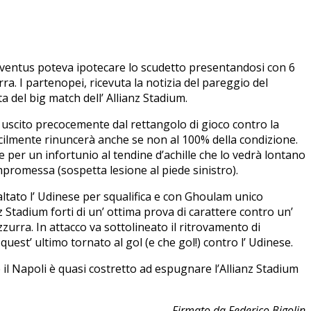
 Juventus poteva ipotecare lo scudetto presentandosi con 6
ra. I partenopei, ricevuta la notizia del pareggio del
 del big match dell’ Allianz Stadium.
uscito precocemente dal rettangolo di gioco contro la
icilmente rinuncerà anche se non al 100% della condizione.
per un infortunio al tendine d’achille che lo vedrà lontano
promessa (sospetta lesione al piede sinistro).
altato l’ Udinese per squalifica e con Ghoulam unico
 Stadium forti di un’ ottima prova di carattere contro un’
urra. In attacco va sottolineato il ritrovamento di
uest’ ultimo tornato al gol (e che gol!) contro l’ Udinese.
il Napoli è quasi costretto ad espugnare l’Allianz Stadium
Firmato da Federico Bigolin