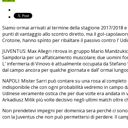
Siamo ormai arrivati al termine della stagione 2017/2018 e 
punti di vantaggio allo scontro diretto, ma il gol-capolavoro
Crotone, hanno spinto per ribaltare il passivo contro l’ Udi
JUVENTUS: Max Allegri ritrova in gruppo Mario Mandzukic 
Sampdoria per un affaticamento muscolare; due uomini fonda
L’ infermeria di Vinovo è attualmente occupata da Stefano 
dal campo ancora per qualche giornata e dall’ ormai lungod
NAPOLI: Mister Sarri può contare su una rosa al completo co
indisponibile che con ogni probabilità vedremo in campo dal
Udinese veramente ostica che per due volte era andata in v
Arkadiusz Milik più volte decisivo negli ultimi match oltre c
Non prendetevi impegni per domenica sera perché ci sono tu
con la Juventus che non può permettersi di perdere. Il camp