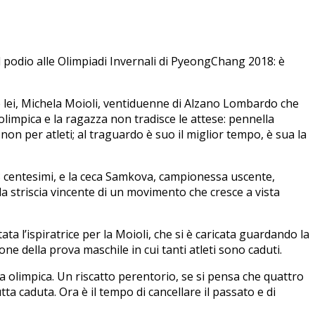
el podio alle Olimpiadi Invernali di PyeongChang 2018: è
è lei, Michela Moioli, ventiduenne di Alzano Lombardo che
impica e la ragazza non tradisce le attese: pennella
on per atleti; al traguardo è suo il miglior tempo, è sua la
3 centesimi, e la ceca Samkova, campionessa uscente,
a striscia vincente di un movimento che cresce a vista
ta l’ispiratrice per la Moioli, che si è caricata guardando la
ne della prova maschile in cui tanti atleti sono caduti.
a olimpica. Un riscatto perentorio, se si pensa che quattro
ta caduta. Ora è il tempo di cancellare il passato e di