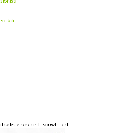
sionisti
rribili
 tradisce: oro nello snowboard