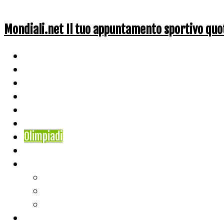
Mondiali.net Il tuo appuntamento sportivo quo
Home
Ciclismo
Altri Sport
Nazionali
Mondiali
Mondiali Story
Olimpiadi
Calcio
Live Score
Calcio
Tennis
Basket
Classifiche