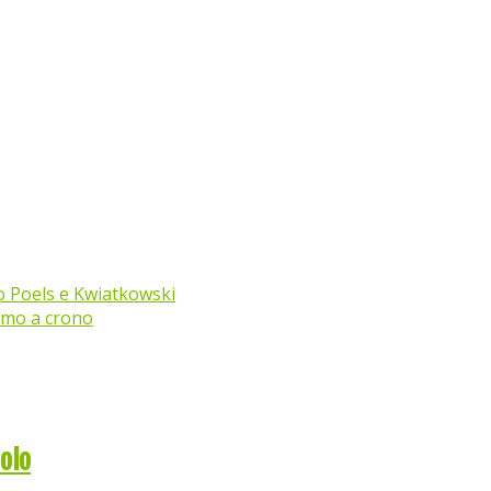
o Poels e Kwiatkowski
imo a crono
bolo