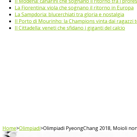
Il Modena: canarini che sognano il ritorno tra i profes
La Fiorentina: viola che sognano il ritorno in Europa
La Sampdoria: blucerchiati tra gloria e nostalgia
Il Porto di Mourinho: la Champions vinta dai ragazzi te
Il Cittadella: veneti che sfidano i giganti del calcio
Home
>
Olimpiadi
>
Olimpiadi PyeongChang 2018, Moioli non