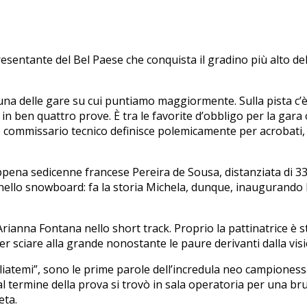
ppresentante del Bel Paese che conquista il gradino più alto d
una delle gare su cui puntiamo maggiormente. Sulla pista c’
en quattro prove. È tra le favorite d’obbligo per la gara ol
ro commissario tecnico definisce polemicamente per acrobati, n
ppena sedicenne francese Pereira de Sousa, distanziata di 3
 nello snowboard: fa la storia Michela, dunque, inaugurando l
ianna Fontana nello short track. Proprio la pattinatrice è sta
r sciare alla grande nonostante le paure derivanti dalla visio
gliatemi”, sono le prime parole dell’incredula neo campioness
al termine della prova si trovò in sala operatoria per una brut
eta.