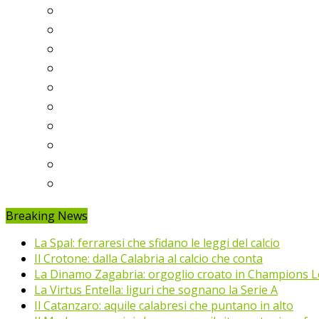
Serie A
Serie B
Premier League
Liga
Bundesliga
Ligue 1
Eredivisie
Primeira Liga
Prem’er-Liga
Jupiler Pro League
Breaking News
La Spal: ferraresi che sfidano le leggi del calcio
Il Crotone: dalla Calabria al calcio che conta
La Dinamo Zagabria: orgoglio croato in Champions 
La Virtus Entella: liguri che sognano la Serie A
Il Catanzaro: aquile calabresi che puntano in alto