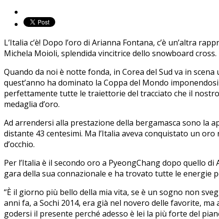
L’Italia c’è! Dopo l’oro di Arianna Fontana, c’è un’altra ra
Michela Moioli, splendida vincitrice dello snowboard cross.
Quando da noi è notte fonda, in Corea del Sud va in scena 
quest’anno ha dominato la Coppa del Mondo imponendosi in b
perfettamente tutte le traiettorie del tracciato che il nost
medaglia d’oro.
Ad arrendersi alla prestazione della bergamasca sono la a
distante 43 centesimi. Ma l’Italia aveva conquistato un oro
d’occhio.
Per l’Italia è il secondo oro a PyeongChang dopo quello di Ar
gara della sua connazionale e ha trovato tutte le energie pe
“È il giorno più bello della mia vita, se è un sogno non sve
anni fa, a Sochi 2014, era già nel novero delle favorite, ma 
godersi il presente perché adesso è lei la più forte del pian