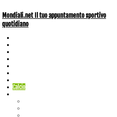
Mondiali.net Il tuo appuntamento sportivo
quotidiano
Home
Ciclismo
Altri Sport
Nazionali
Mondiali
Mondiali Story
Olimpiadi
Calcio
Live Score
Calcio
Tennis
Basket