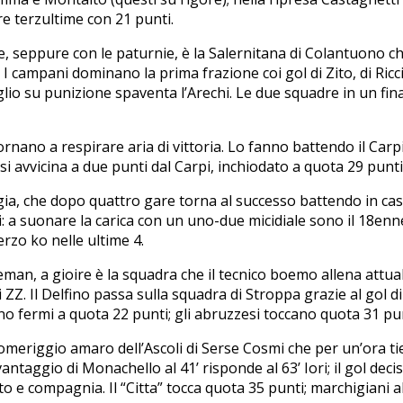
re terzultime con 21 punti.
seppure con le paturnie, è la Salernitana di Colantuono che 
. I campani dominano la prima frazione coi gol di Zito, di Ricci
io su punizione spaventa l’Arechi. Le due squadre in un final
ano a respirare aria di vittoria. Lo fanno battendo il Carpi g
 si avvicina a due punti dal Carpi, inchiodato a quota 29 punti
gia, che dopo quattro gare torna al successo battendo in casa
rsi: a suonare la carica con un uno-due micidiale sono il 18e
erzo ko nelle ultime 4.
an, a gioire è la squadra che il tecnico boemo allena attualm
di ZZ. Il Delfino passa sulla squadra di Stroppa grazie al gol 
no fermi a quota 22 punti; gli abruzzesi toccano quota 31 pun
pomeriggio amaro dell’Ascoli di Serse Cosmi che per un’ora tie
taggio di Monachello al 41’ risponde al 63’ Iori; il gol decisiv
 e compagnia. Il “Citta” tocca quota 35 punti; marchigiani al