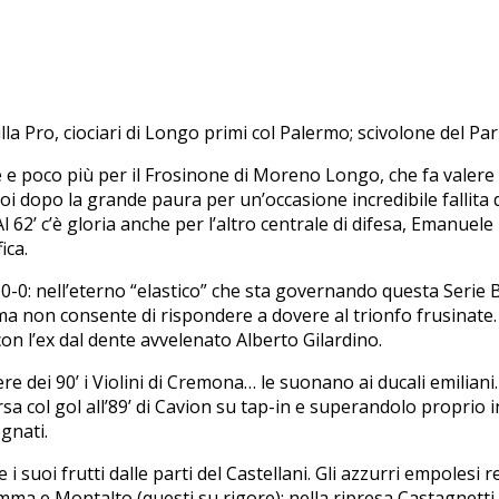
la Pro, ciociari di Longo primi col Palermo; scivolone del Parm
 poco più per il Frosinone di Moreno Longo, che fa valere la 
, poi dopo la grande paura per un’occasione incredibile fallit
 Al 62’ c’è gloria anche per l’altro centrale di difesa, Emanue
ica.
 0-0: nell’eterno “elastico” che sta governando questa Serie 
 ma non consente di rispondere a dovere al trionfo frusinate. 
con l’ex dal dente avvelenato Alberto Gilardino.
e dei 90’ i Violini di Cremona… le suonano ai ducali emiliani.
col gol all’89’ di Cavion su tap-in e superandolo proprio in 
egnati.
i suoi frutti dalle parti del Castellani. Gli azzurri empolesi
 Montalto (questi su rigore); nella ripresa Castagnetti azze