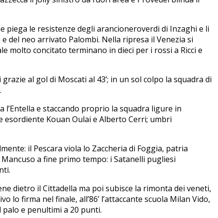
piega le resistenze degli arancioneroverdi di Inzaghi e li
 e del neo arrivato Palombi. Nella ripresa il Venezia si
e molto concitato terminano in dieci per i rossi a Ricci e
razie al gol di Moscati al 43’; in un sol colpo la squadra di
.
 l’Entella e staccando proprio la squadra ligure in
nne esordiente Kouan Oulai e Alberto Cerri; umbri
ente: il Pescara viola lo Zaccheria di Foggia, patria
di Mancuso a fine primo tempo: i Satanelli pugliesi
ti.
ne dietro il Cittadella ma poi subisce la rimonta dei veneti,
o lo firma nel finale, all’86’ l’attaccante scuola Milan Vido,
 palo e penultimi a 20 punti.