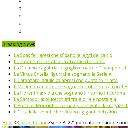
Ligue 1
Eredivisie
Primeira Liga
Prem’er-Liga
Jupiler Pro League
Breaking News
La Spal: ferraresi che sfidano le leggi del calcio
Il Crotone: dalla Calabria al calcio che conta
La Dinamo Zagabria: orgoglio croato in Champions 
La Virtus Entella: liguri che sognano la Serie A
Il Catanzaro: aquile calabresi che puntano in alto
Il Modena: canarini che sognano il ritorno tra i profes
La Fiorentina: viola che sognano il ritorno in Europa
La Sampdoria: blucerchiati tra gloria e nostalgia
Il Porto di Mourinho: la Champions vinta dai ragazzi te
Il Cittadella: veneti che sfidano i giganti del calcio
Home
>
Calcio Italiano
>
Serie B, 22ª giornata: Frosinone nuo