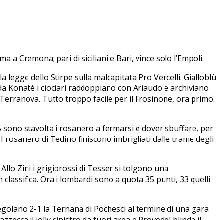
a a Cremona; pari di siciliani e Bari, vince solo l’Empoli.
legge dello Stirpe sulla malcapitata Pro Vercelli. Gialloblù
a da Konaté i ciociari raddoppiano con Ariaudo e archiviano
le Terranova. Tutto troppo facile per il Frosinone, ora primo.
B sono stavolta i rosanero a fermarsi e dover sbuffare, per
I rosanero di Tedino finiscono imbrigliati dalle trame degli
 Allo Zini i grigiorossi di Tesser si tolgono una
classifica. Ora i lombardi sono a quota 35 punti, 33 quelli
 regolano 2-1 la Ternana di Pochesci al termine di una gara
cca il jolly sinistro da fuori area e Provedel blinda il