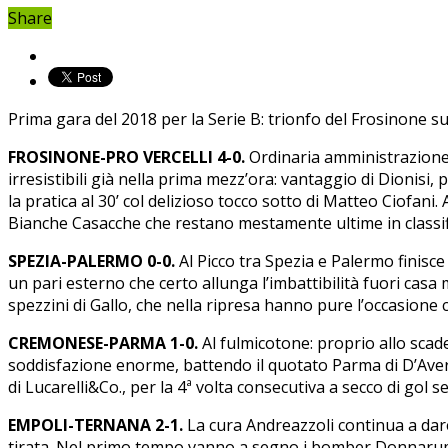
Share
Prima gara del 2018 per la Serie B: trionfo del Frosinone sul
FROSINONE-PRO VERCELLI 4-0.
Ordinaria amministrazione e
irresistibili già nella prima mezz’ora: vantaggio di Dionisi
la pratica al 30’ col delizioso tocco sotto di Matteo Ciofani.
Bianche Casacche che restano mestamente ultime in classif
SPEZIA-PALERMO 0-0.
Al Picco tra Spezia e Palermo finisce
un pari esterno che certo allunga l’imbattibilità fuori casa
spezzini di Gallo, che nella ripresa hanno pure l’occasione 
CREMONESE-PARMA 1-0.
Al fulmicotone: proprio allo scader
soddisfazione enorme, battendo il quotato Parma di D’Aversa 
di Lucarelli&Co., per la 4ª volta consecutiva a secco di gol s
EMPOLI-TERNANA 2-1.
La cura Andreazzoli continua a dare 
tirata. Nel primo tempo vanno a segno i bomber Donnarumma e