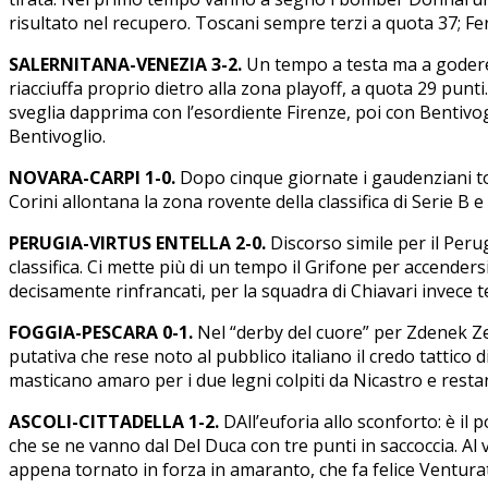
risultato nel recupero. Toscani sempre terzi a quota 37; Fe
SALERNITANA-VENEZIA 3-2.
Un tempo a testa ma a godere, 
riacciuffa proprio dietro alla zona playoff, a quota 29 punti
sveglia dapprima con l’esordiente Firenze, poi con Bentivogl
Bentivoglio.
NOVARA-CARPI 1-0.
Dopo cinque giornate i gaudenziani torn
Corini allontana la zona rovente della classifica di Serie B e
PERUGIA-VIRTUS ENTELLA 2-0.
Discorso simile per il Peru
classifica. Ci mette più di un tempo il Grifone per accende
decisamente rinfrancati, per la squadra di Chiavari invece t
FOGGIA-PESCARA 0-1.
Nel “derby del cuore” per Zdenek Zem
putativa che rese noto al pubblico italiano il credo tattico 
masticano amaro per i due legni colpiti da Nicastro e resta
ASCOLI-CITTADELLA 1-2.
DAll’euforia allo sconforto: è il 
che se ne vanno dal Del Duca con tre punti in saccoccia. Al van
appena tornato in forza in amaranto, che fa felice Venturato