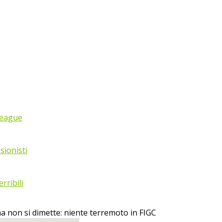
League
sionisti
rribili
 non si dimette: niente terremoto in FIGC