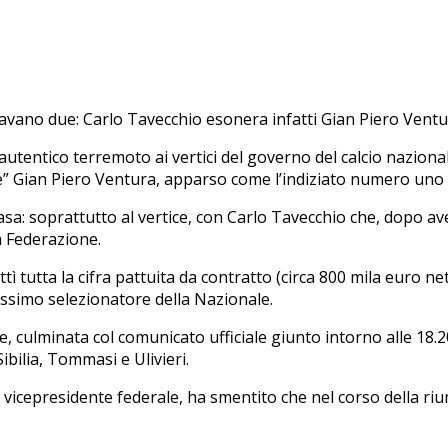
tavano due: Carlo Tavecchio esonera infatti Gian Piero Ventur
n autentico terremoto ai vertici del governo del calcio naziona
e” Gian Piero Ventura, apparso come l’indiziato numero uno
sa: soprattutto al vertice, con Carlo Tavecchio che, dopo aver
a Federazione.
ttì tutta la cifra pattuita da contratto (circa 800 mila euro 
ossimo selezionatore della Nazionale.
, culminata col comunicato ufficiale giunto intorno alle 18.20
ibilia, Tommasi e Ulivieri.
vicepresidente federale, ha smentito che nel corso della riuni