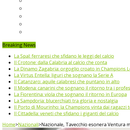
Ligue 1
Eredivisie
Primeira Liga
Prem’er-Liga
Jupiler Pro League
Breaking News
La Spal: ferraresi che sfidano le leggi del calcio
Il Crotone: dalla Calabria al calcio che conta
La Dinamo Zagabria: orgoglio croato in Champions 
La Virtus Entella: liguri che sognano la Serie A
Il Catanzaro: aquile calabresi che puntano in alto
Il Modena: canarini che sognano il ritorno tra i profes
La Fiorentina: viola che sognano il ritorno in Europa
La Sampdoria: blucerchiati tra gloria e nostalgia
Il Porto di Mourinho: la Champions vinta dai ragazzi te
Il Cittadella: veneti che sfidano i giganti del calcio
Home
>
Nazionali
>
Nazionale, Tavecchio esonera Ventura ma