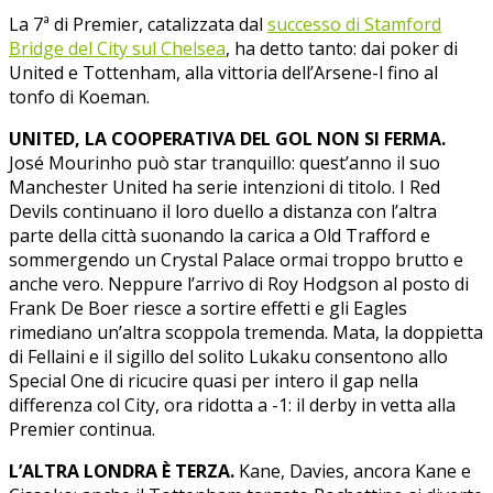
La 7ª di Premier, catalizzata dal
successo di Stamford
Bridge del City sul Chelsea
, ha detto tanto: dai poker di
United e Tottenham, alla vittoria dell’Arsene-l fino al
tonfo di Koeman.
UNITED, LA COOPERATIVA DEL GOL NON SI FERMA.
José Mourinho può star tranquillo: quest’anno il suo
Manchester United ha serie intenzioni di titolo. I Red
Devils continuano il loro duello a distanza con l’altra
parte della città suonando la carica a Old Trafford e
sommergendo un Crystal Palace ormai troppo brutto e
anche vero. Neppure l’arrivo di Roy Hodgson al posto di
Frank De Boer riesce a sortire effetti e gli Eagles
rimediano un’altra scoppola tremenda. Mata, la doppietta
di Fellaini e il sigillo del solito Lukaku consentono allo
Special One di ricucire quasi per intero il gap nella
differenza col City, ora ridotta a -1: il derby in vetta alla
Premier continua.
L’ALTRA LONDRA È TERZA.
Kane, Davies, ancora Kane e