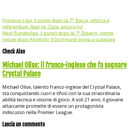
Previous
Liga, il punto dopo la 7ª: Barça, vittoria e
referendum. Real ok. Zaza, ancora tu!
Next
Bundesliga, il punto dopo la 7ª: Bayern, niente
requie dopo Ancelotti; il Dortmund prova a scappare
Check Also
Michael Olise: il franco-inglese che fa sognare
Crystal Palace
Michael Olise, talento franco-inglese del Crystal Palace,
sta conquistando cuori e tifosi con la sua straordinaria
abilità tecnica e visione di gioco. A soli 21 anni, il giovane
attaccante promette di essere un protagonista
indiscusso nella Premier League.
Lascia un commento