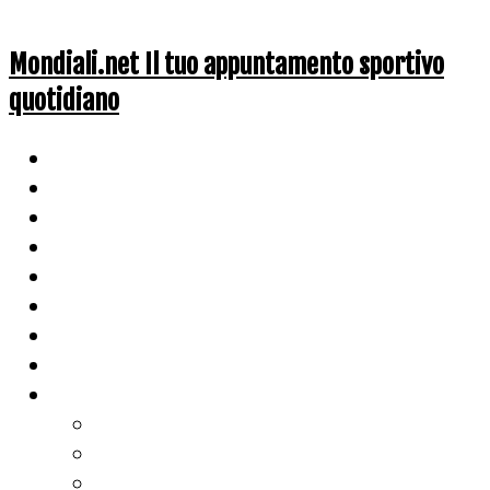
Mondiali.net Il tuo appuntamento sportivo
quotidiano
Home
Ciclismo
Altri Sport
Nazionali
Mondiali
Mondiali Story
Olimpiadi
Calcio
Live Score
Calcio
Tennis
Basket