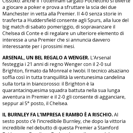
Cissoko: anche il Tottenham targato Pochettino si diverte
a giocare a poker e prova a sfruttare la scia dei due
Manchester in vetta alla Premier. Il 4-0 senza storie in
trasferta a Huddersfield consente agli Spurs, alla luce del
big match di sabato pomeriggio, di sopravanzare il
Chelsea di Conte e di regalare un ulteriore elemento di
interesse a una Premier che si annuncia davvero
interessante per i prossimi mesi.
ARSENAL, UN BEL REGALO A WENGER.
L’Arsenal
festeggia i 21 anni di regno Wenger con il 2-0 sul
Brighton, firmato da Monreal e Iwobi. Il tecnico alsaziano
soffia così in tutta tranquillità la ventunesima candelina
sulla torta in biancorosso: il Brighton è la
quarantacinquesima squadra battuta nella sua lunga
avventura in Premier e il 2-0 gli consente di agganciare,
seppur al 5° posto, il Chelsea.
IL BURNLEY FA L’IMPRESA E RAMBO È A RISCHIO.
Al
sesto posto c’è l’incredibile Burnley, che dopo la vittoria
incredibile nel debutto di questa Premier a Stamford