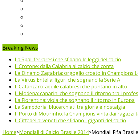
Ligue 1
Eredivisie
Primeira Liga
Prem’er-Liga
Jupiler Pro League
Breaking News
La Spal: ferraresi che sfidano le leggi del calcio
Il Crotone: dalla Calabria al calcio che conta
La Dinamo Zagabria: orgoglio croato in Champions 
La Virtus Entella: liguri che sognano la Serie A
Il Catanzaro: aquile calabresi che puntano in alto
Il Modena: canarini che sognano il ritorno tra i profes
La Fiorentina: viola che sognano il ritorno in Europa
La Sampdoria: blucerchiati tra gloria e nostalgia
Il Porto di Mourinho: la Champions vinta dai ragazzi te
Il Cittadella: veneti che sfidano i giganti del calcio
Home
>
Mondiali di Calcio Brasile 2014
>
Mondiali Fifa Brasile