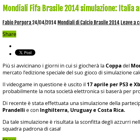
Mondiali Fifa Brasile 2014 simulazione: Italia a
Fabio Porpora
24/04/2014
Mondiali di Calcio Brasile 2014
Leave a 
Share
Più si avvicinano i giorni in cui si giocherà la
Coppa
del
Mo
mercato l’edizione speciale del suo gioco di simulazione ca
Il videogame in questione è uscito il
17 aprile per PS3 e X
probabilmente la nota società elettronica si baserà per pr
Di recente è stata effettuata una simulazione della partecip
Prandelli
e con
Inghilterra, Uruguay e Costa Rica.
Da tale simulazione è risultata la sconfitta degli azzurri nel
squadra padrona di casa!