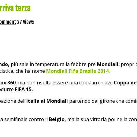
rriva terza
comment
27 Views
ndo,
più sale in temperatura la febbre pre
Mondiali:
propri
lcistica, che ha nome
Mondiali Fifa Brasile 2014.
box 360
, ma non risulta essere una copia in chiave
Coppa del
odurre
FIFA 15.
azione dell’
Italia ai Mondiali
partendo dal girone che cominc
la semifinale contro il
Belgio,
ma la sua vittoria poi nella con