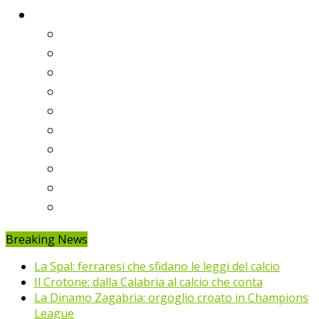
Classifiche
Serie A
Serie B
Premier League
Liga
Bundesliga
Ligue 1
Eredivisie
Primeira Liga
Prem’er-Liga
Jupiler Pro League
Breaking News
La Spal: ferraresi che sfidano le leggi del calcio
Il Crotone: dalla Calabria al calcio che conta
La Dinamo Zagabria: orgoglio croato in Champions
League