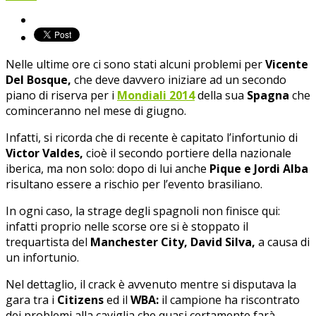
Nelle ultime ore ci sono stati alcuni problemi per
Vicente
Del Bosque,
che deve davvero iniziare ad un secondo
piano di riserva per i
Mondiali 2014
della sua
Spagna
che
cominceranno nel mese di giugno.
Infatti, si ricorda che di recente è capitato l’infortunio di
Victor Valdes,
cioè il secondo portiere della nazionale
iberica, ma non solo: dopo di lui anche
Pique e Jordi Alba
risultano essere a rischio per l’evento brasiliano.
In ogni caso, la strage degli spagnoli non finisce qui:
infatti proprio nelle scorse ore si è stoppato il
trequartista del
Manchester City, David Silva,
a causa di
un infortunio.
Nel dettaglio, il crack è avvenuto mentre si disputava la
gara tra i
Citizens
ed il
WBA:
il campione ha riscontrato
dei problemi alla caviglia che quasi certamente farà