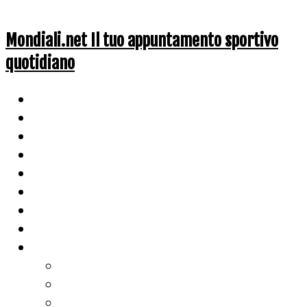
Mondiali.net Il tuo appuntamento sportivo
quotidiano
Home
Ciclismo
Altri Sport
Nazionali
Mondiali
Mondiali Story
Olimpiadi
Calcio
Live Score
Calcio
Tennis
Basket