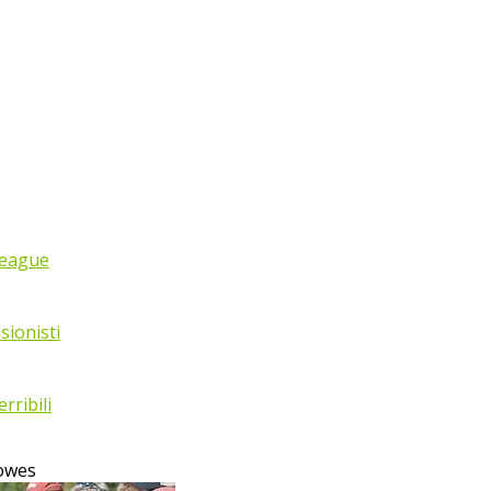
League
sionisti
rribili
Howes