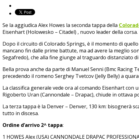
Se la aggiudica Alex Howes la seconda tappa della
Colorad
Eisenhart (Holowesko – Citadel) , nuovo leader della corsa.
Dopo il circuito di Colorado Springs, è il momento di quello 
mancano fin dalle prime battute, ma ad avere la meglio sono 
Segafredo), che alla fine giunge al traguardo distanziato di
Bella prova anche da parte di Manuel Senni (Bmc Racing Team
precedendo il romeno Serghey Tvetcov (Jelly Belly) a quarant
La classifica generale vede ora al comando Eisenhart con u
Rigoberto Uran (Cannondale – Drapac), chiude in ottava po
La terza tappa è la Denver – Denver, 130 km: bisognerà sca
tutto in discesa.
Ordine d’arrivo 2^ tappa
:
1 HOWES Alex (USA) CANNONDALE DRAPAC PROFESSIONAL