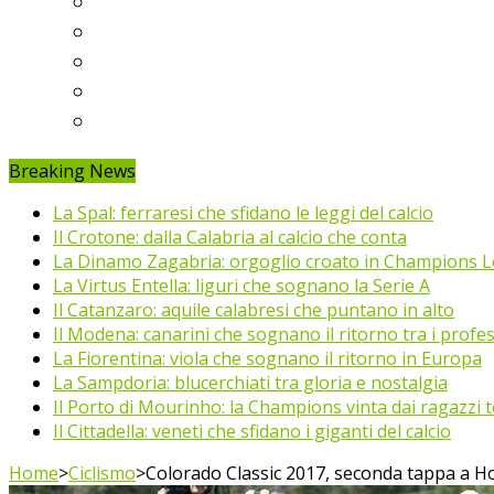
Ligue 1
Eredivisie
Primeira Liga
Prem’er-Liga
Jupiler Pro League
Breaking News
La Spal: ferraresi che sfidano le leggi del calcio
Il Crotone: dalla Calabria al calcio che conta
La Dinamo Zagabria: orgoglio croato in Champions 
La Virtus Entella: liguri che sognano la Serie A
Il Catanzaro: aquile calabresi che puntano in alto
Il Modena: canarini che sognano il ritorno tra i profes
La Fiorentina: viola che sognano il ritorno in Europa
La Sampdoria: blucerchiati tra gloria e nostalgia
Il Porto di Mourinho: la Champions vinta dai ragazzi te
Il Cittadella: veneti che sfidano i giganti del calcio
Home
>
Ciclismo
>
Colorado Classic 2017, seconda tappa a 