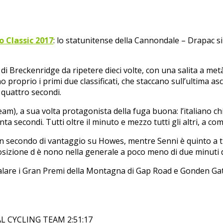
o Classic 2017
: lo statunitense della Cannondale – Drapac 
di Breckenridge da ripetere dieci volte, con una salita a metà 
proprio i primi due classificati, che staccano sull’ultima as
 quattro secondi.
), a sua volta protagonista della fuga buona: l’italiano chi
a secondi. Tutti oltre il minuto e mezzo tutti gli altri, a c
n secondo di vantaggio su Howes, mentre Senni è quinto a tre
sizione d è nono nella generale a poco meno di due minuti d
lare i Gran Premi della Montagna di Gap Road e Gonden Gate (
 CYCLING TEAM 2:51:17