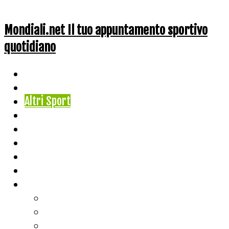
Mondiali.net Il tuo appuntamento sportivo
quotidiano
Home
Ciclismo
Altri Sport
Nazionali
Mondiali
Mondiali Story
Olimpiadi
Calcio
Live Score
Calcio
Tennis
Basket