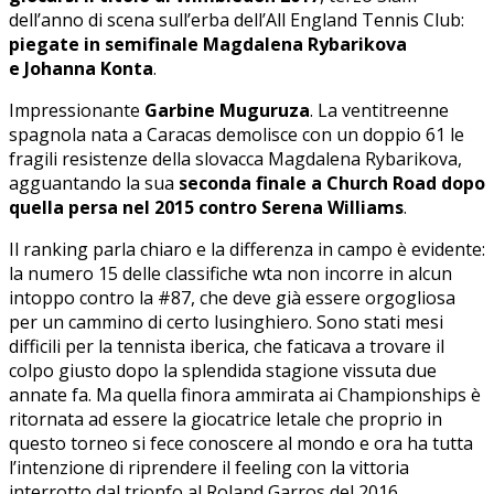
dell’anno di scena sull’erba dell’All England Tennis Club:
piegate in semifinale Magdalena Rybarikova
e Johanna Konta
.
Impressionante
Garbine Muguruza
. La ventitreenne
spagnola nata a Caracas demolisce con un doppio 61 le
fragili resistenze della slovacca Magdalena Rybarikova,
agguantando la sua
seconda finale a Church Road dopo
quella persa nel 2015 contro Serena Williams
.
Il ranking parla chiaro e la differenza in campo è evidente:
la numero 15 delle classifiche wta non incorre in alcun
intoppo contro la #87, che deve già essere orgogliosa
per un cammino di certo lusinghiero. Sono stati mesi
difficili per la tennista iberica, che faticava a trovare il
colpo giusto dopo la splendida stagione vissuta due
annate fa. Ma quella finora ammirata ai Championships è
ritornata ad essere la giocatrice letale che proprio in
questo torneo si fece conoscere al mondo e ora ha tutta
l’intenzione di riprendere il feeling con la vittoria
interrotto dal trionfo al Roland Garros del 2016.