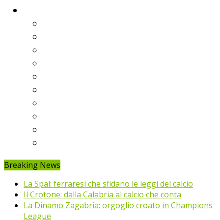
Classifiche
Serie A
Serie B
Premier League
Liga
Bundesliga
Ligue 1
Eredivisie
Primeira Liga
Prem’er-Liga
Jupiler Pro League
Breaking News
La Spal: ferraresi che sfidano le leggi del calcio
Il Crotone: dalla Calabria al calcio che conta
La Dinamo Zagabria: orgoglio croato in Champions
League