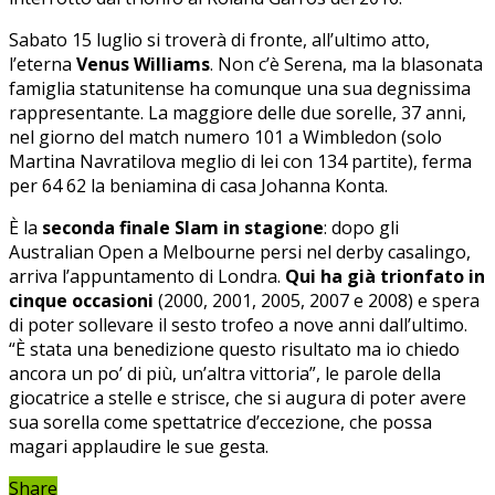
Sabato 15 luglio si troverà di fronte, all’ultimo atto,
l’eterna
Venus Williams
. Non c’è Serena, ma la blasonata
famiglia statunitense ha comunque una sua degnissima
rappresentante. La maggiore delle due sorelle, 37 anni,
nel giorno del match numero 101 a Wimbledon (solo
Martina Navratilova meglio di lei con 134 partite), ferma
per 64 62 la beniamina di casa Johanna Konta.
È la
seconda finale Slam in stagione
: dopo gli
Australian Open a Melbourne persi nel derby casalingo,
arriva l’appuntamento di Londra.
Qui ha già trionfato in
cinque occasioni
(2000, 2001, 2005, 2007 e 2008) e spera
di poter sollevare il sesto trofeo a nove anni dall’ultimo.
“È stata una benedizione questo risultato ma io chiedo
ancora un po’ di più, un’altra vittoria”, le parole della
giocatrice a stelle e strisce, che si augura di poter avere
sua sorella come spettatrice d’eccezione, che possa
magari applaudire le sue gesta.
Share