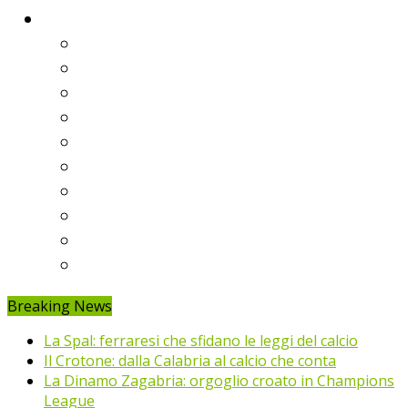
Classifiche
Serie A
Serie B
Premier League
Liga
Bundesliga
Ligue 1
Eredivisie
Primeira Liga
Prem’er-Liga
Jupiler Pro League
Breaking News
La Spal: ferraresi che sfidano le leggi del calcio
Il Crotone: dalla Calabria al calcio che conta
La Dinamo Zagabria: orgoglio croato in Champions
League