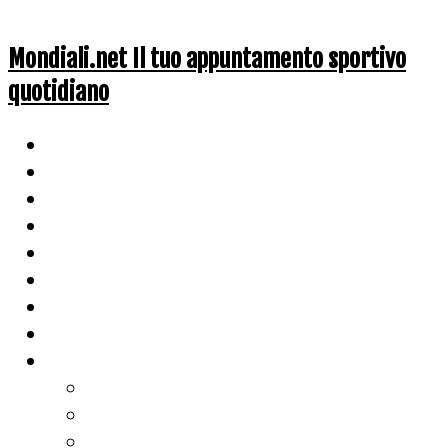
Mondiali.net Il tuo appuntamento sportivo
quotidiano
Home
Ciclismo
Altri Sport
Nazionali
Mondiali
Mondiali Story
Olimpiadi
Calcio
Live Score
Calcio
Tennis
Basket