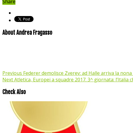
Share
About Andrea Fragasso
Previous
Federer demolisce Zverev: ad Halle arriva la nona
Next
Atletica, Europei a squadre 2017. 3^ giornata: l’Italia 
Check Also