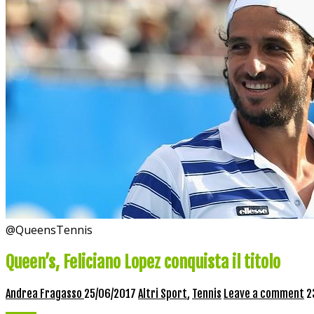
@QueensTennis
Queen’s, Feliciano Lopez conquista il titolo
Andrea Fragasso
25/06/2017
Altri Sport
,
Tennis
Leave a comment
2