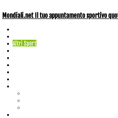
Mondiali.net Il tuo appuntamento sportivo quo
Home
Ciclismo
Altri Sport
Nazionali
Mondiali
Mondiali Story
Olimpiadi
Calcio
Live Score
Calcio
Tennis
Basket
Classifiche