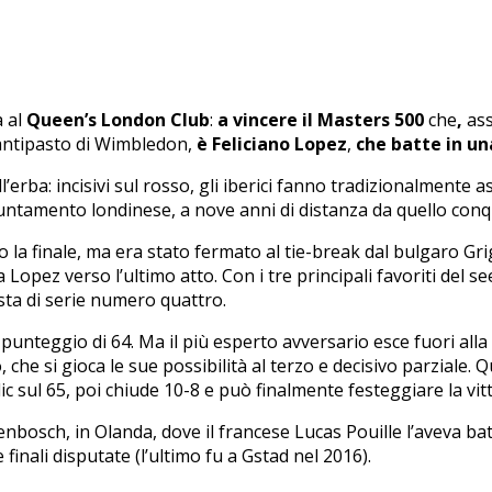
a al
Queen’s London Club
:
a vincere il Masters 500
che
,
ass
 antipasto di Wimbledon,
è Feliciano Lopez
,
che batte in un
ba: incisivi sul rosso, gli iberici fanno tradizionalmente assa
appuntamento londinese, a nove anni di distanza da quello conq
o la finale, ma era stato fermato al tie-break dal bulgaro G
Lopez verso l’ultimo atto. Con i tre principali favoriti del s
esta di serie numero quattro.
il punteggio di 64. Ma il più esperto avversario esce fuori all
 che si gioca le sue possibilità al terzo e decisivo parziale. Q
c sul 65, poi chiude 10-8 e può finalmente festeggiare la vit
enbosch, in Olanda, dove il francese Lucas Pouille l’aveva bat
 finali disputate (l’ultimo fu a Gstad nel 2016).