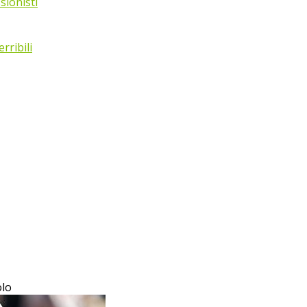
sionisti
rribili
olo