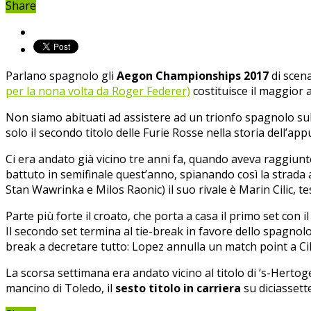
Share
Parlano spagnolo gli
Aegon Championships 2017
di scen
per la nona volta da Roger Federer)
costituisce il maggior
Non siamo abituati ad assistere ad un trionfo spagnolo sull’er
solo il secondo titolo delle Furie Rosse nella storia dell’
Ci era andato già vicino tre anni fa, quando aveva raggiunt
battuto in semifinale quest’anno, spianando così la strada a 
Stan Wawrinka e Milos Raonic) il suo rivale è Marin Cilic, t
Parte più forte il croato, che porta a casa il primo set con 
Il secondo set termina al tie-break in favore dello spagnolo,
break a decretare tutto: Lopez annulla un match point a Cili
La scorsa settimana era andato vicino al titolo di ‘s-Hertog
mancino di Toledo, il
sesto titolo in carriera
su diciassette