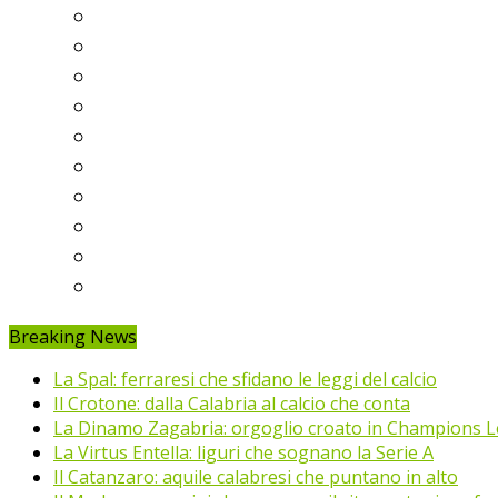
Serie A
Serie B
Premier League
Liga
Bundesliga
Ligue 1
Eredivisie
Primeira Liga
Prem’er-Liga
Jupiler Pro League
Breaking News
La Spal: ferraresi che sfidano le leggi del calcio
Il Crotone: dalla Calabria al calcio che conta
La Dinamo Zagabria: orgoglio croato in Champions 
La Virtus Entella: liguri che sognano la Serie A
Il Catanzaro: aquile calabresi che puntano in alto