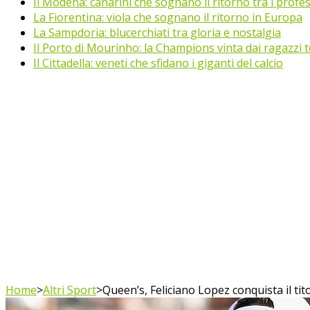
Il Modena: canarini che sognano il ritorno tra i profes
La Fiorentina: viola che sognano il ritorno in Europa
La Sampdoria: blucerchiati tra gloria e nostalgia
Il Porto di Mourinho: la Champions vinta dai ragazzi te
Il Cittadella: veneti che sfidano i giganti del calcio
Home
>
Altri Sport
>
Queen’s, Feliciano Lopez conquista il tit