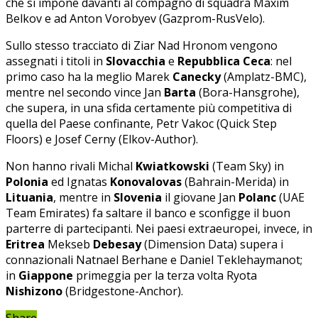
che si impone davanti al compagno di squadra Maxim
Belkov e ad Anton Vorobyev (Gazprom-RusVelo).
Sullo stesso tracciato di Ziar Nad Hronom vengono
assegnati i titoli in
Slovacchia
e
Repubblica Ceca
: nel
primo caso ha la meglio Marek
Canecky
(Amplatz-BMC),
mentre nel secondo vince Jan
Barta
(Bora-Hansgrohe),
che supera, in una sfida certamente più competitiva di
quella del Paese confinante, Petr Vakoc (Quick Step
Floors) e Josef Cerny (Elkov-Author).
Non hanno rivali Michal
Kwiatkowski
(Team Sky) in
Polonia
ed Ignatas
Konovalovas
(Bahrain-Merida) in
Lituania
, mentre in
Slovenia
il giovane Jan
Polanc
(UAE
Team Emirates) fa saltare il banco e sconfigge il buon
parterre di partecipanti. Nei paesi extraeuropei, invece, in
Eritrea
Mekseb
Debesay
(Dimension Data) supera i
connazionali Natnael Berhane e Daniel Teklehaymanot;
in
Giappone
primeggia per la terza volta Ryota
Nishizono
(Bridgestone-Anchor).
Share