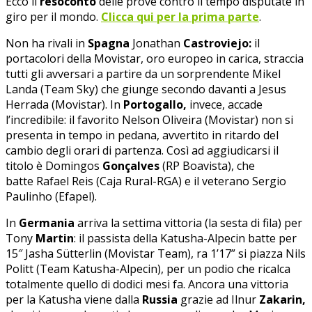
Ecco il
resoconto
delle prove contro il tempo disputate in
giro per il mondo.
Clicca qui per la prima parte
.
Non ha rivali in
Spagna
Jonathan
Castroviejo:
il
portacolori della Movistar, oro europeo in carica, straccia
tutti gli avversari a partire da un sorprendente Mikel
Landa (Team Sky) che giunge secondo davanti a Jesus
Herrada (Movistar). In
Portogallo,
invece, accade
l’incredibile: il favorito Nelson Oliveira (Movistar) non si
presenta in tempo in pedana, avvertito in ritardo del
cambio degli orari di partenza. Così ad aggiudicarsi il
titolo è Domingos
Gonçalves
(RP Boavista), che
batte Rafael Reis (Caja Rural-RGA) e il veterano Sergio
Paulinho (Efapel).
In
Germania
arriva la settima vittoria (la sesta di fila) per
Tony
Martin
: il passista della Katusha-Alpecin batte per
15″ Jasha Sütterlin (Movistar Team), ra 1’17” si piazza Nils
Politt (Team Katusha-Alpecin), per un podio che ricalca
totalmente quello di dodici mesi fa. Ancora una vittoria
per la Katusha viene dalla
Russia
grazie ad Ilnur
Zakarin,