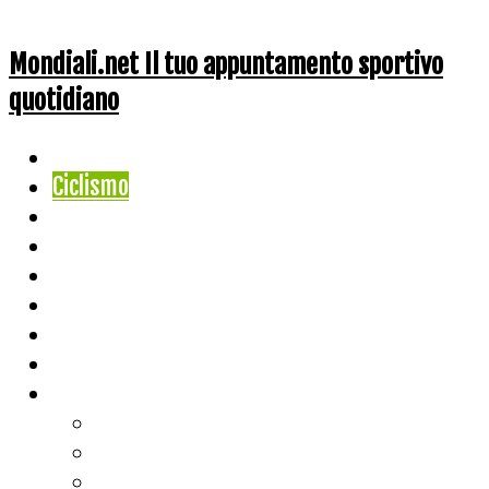
Mondiali.net Il tuo appuntamento sportivo
quotidiano
Home
Ciclismo
Altri Sport
Nazionali
Mondiali
Mondiali Story
Olimpiadi
Calcio
Live Score
Calcio
Tennis
Basket