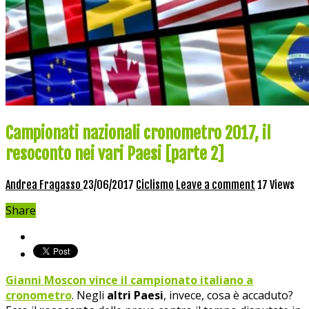
Campionati nazionali cronometro 2017, il
resoconto nei vari Paesi [parte 2]
Andrea Fragasso
23/06/2017
Ciclismo
Leave a comment
17 Views
Share
Gianni Moscon vince il campionato italiano a
cronometro
. Negli
altri Paesi
, invece, cosa è accaduto?