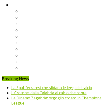
Classifiche
Serie A
Serie B
Premier League
Liga
Bundesliga
Ligue 1
Eredivisie
Primeira Liga
Prem’er-Liga
Jupiler Pro League
Breaking News
La Spal: ferraresi che sfidano le leggi del calcio
Il Crotone: dalla Calabria al calcio che conta
La Dinamo Zagabria: orgoglio croato in Champions
League