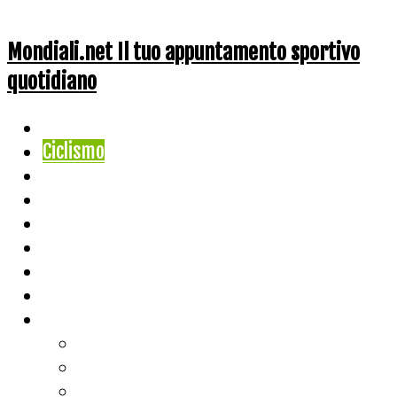
Mondiali.net Il tuo appuntamento sportivo
quotidiano
Home
Ciclismo
Altri Sport
Nazionali
Mondiali
Mondiali Story
Olimpiadi
Calcio
Live Score
Calcio
Tennis
Basket