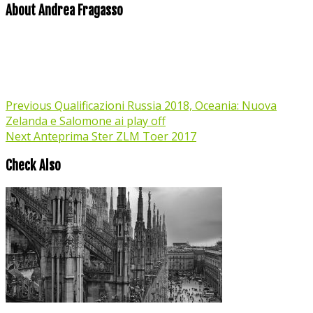
About Andrea Fragasso
Previous
Qualificazioni Russia 2018, Oceania: Nuova
Zelanda e Salomone ai play off
Next
Anteprima Ster ZLM Toer 2017
Check Also