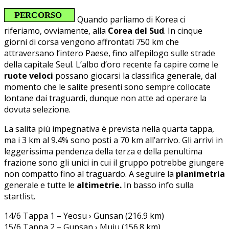
Quando parliamo di Korea ci
riferiamo, ovviamente, alla
Corea del Sud
. In cinque
giorni di corsa vengono affrontati 750 km che
attraversano l’intero Paese, fino all’epilogo sulle strade
della capitale Seul. L’albo d’oro recente fa capire come le
ruote veloci
possano giocarsi la classifica generale, dal
momento che le salite presenti sono sempre collocate
lontane dai traguardi, dunque non atte ad operare la
dovuta selezione.
La salita più impegnativa è prevista nella quarta tappa,
ma i 3 km al 9.4% sono posti a 70 km all’arrivo. Gli arrivi in
leggerissima pendenza della terza e della penultima
frazione sono gli unici in cui il gruppo potrebbe giungere
non compatto fino al traguardo. A seguire la
planimetria
generale e tutte le
altimetrie.
In basso info sulla
startlist.
14/6 Tappa 1 – Yeosu › Gunsan (216.9 km)
15/6 Tappa 2 – Gunsan › Muju (156.8 km)