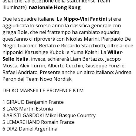
asiatiche, ad eccezione della statunitense Team
Illuminate);
nazionale Hong Kong
.
Due le squadre italiane. La
Nippo-Vini Fantini
si era
aggiudicata lo scorso anno la classifica generale con
grega Bole, che nel frattempo ha cambiato squadra;
quest’anno ci riproverà con Nicolas Marini, Pierpaolo De
Negri, Giacomo Berlato e Riccardo Stacchiotti, oltre ai due
nipponici Kazushige Kuboki e Yuma Koishi. La
Wilier-
Selle Italia
, invece, schiererà Liam Bertazzo, Jacopo
Mosca, Alex Turrin, Alberto Cecchin, Giuseppe Fonzi e
Rafael Andriato. Presente anche un altro italiano: Andrea
Peron del Team Novo Nordisk.
DELKO MARSEILLE PROVENCE KTM
1 GIRAUD Benjamin France
3 LAAS Martin Estonia
4 ARISTI GARDOKI Mikel Basque Country
5 LEMARCHAND Romain France
6 DIAZ Daniel Argentina