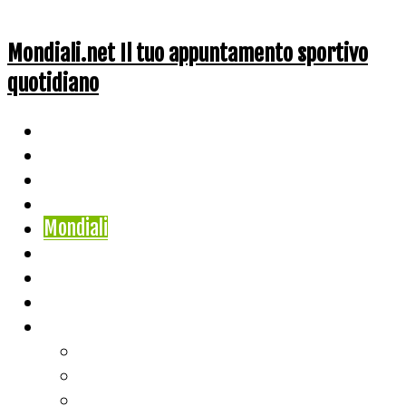
Mondiali.net Il tuo appuntamento sportivo
quotidiano
Home
Ciclismo
Altri Sport
Nazionali
Mondiali
Mondiali Story
Olimpiadi
Calcio
Live Score
Calcio
Tennis
Basket