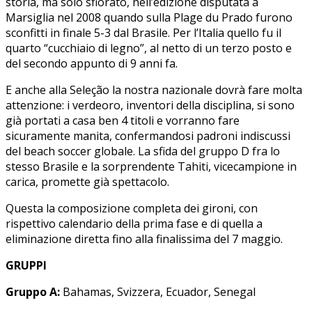
storia, ma solo sfiorato, nell’edizione disputata a
Marsiglia nel 2008 quando sulla Plage du Prado furono
sconfitti in finale 5-3 dal Brasile. Per l’Italia quello fu il
quarto “cucchiaio di legno”, al netto di un terzo posto e
del secondo appunto di 9 anni fa.
E anche alla Seleção la nostra nazionale dovrà fare molta
attenzione: i verdeoro, inventori della disciplina, si sono
già portati a casa ben 4 titoli e vorranno fare
sicuramente manita, confermandosi padroni indiscussi
del beach soccer globale. La sfida del gruppo D fra lo
stesso Brasile e la sorprendente Tahiti, vicecampione in
carica, promette già spettacolo.
Questa la composizione completa dei gironi, con
rispettivo calendario della prima fase e di quella a
eliminazione diretta fino alla finalissima del 7 maggio.
GRUPPI
Gruppo A:
Bahamas, Svizzera, Ecuador, Senegal