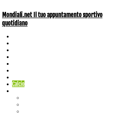
Mondiali.net Il tuo appuntamento sportivo
quotidiano
Home
Ciclismo
Altri Sport
Nazionali
Mondiali
Mondiali Story
Olimpiadi
Calcio
Live Score
Calcio
Tennis
Basket