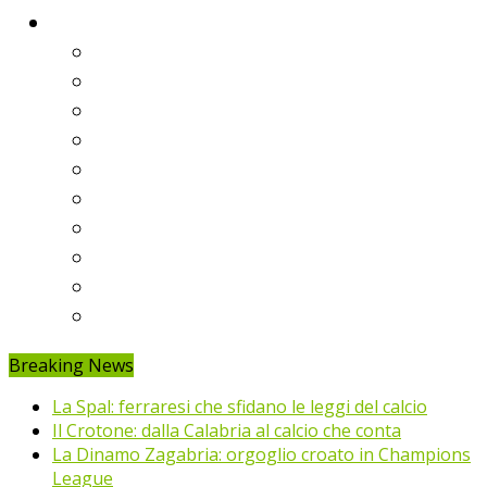
Classifiche
Serie A
Serie B
Premier League
Liga
Bundesliga
Ligue 1
Eredivisie
Primeira Liga
Prem’er-Liga
Jupiler Pro League
Breaking News
La Spal: ferraresi che sfidano le leggi del calcio
Il Crotone: dalla Calabria al calcio che conta
La Dinamo Zagabria: orgoglio croato in Champions
League