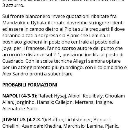
3 azzurro.
Sul fronte bianconero invece quotazioni ribaltate fra
Mandzukic e Dybala: il croato dovrebbe stringere i denti
ed essere in campo dietro al Pipita sulla trequarti; lì dove
saranno alzati a sorpresa sia Pjanic che Lemina. Il
bosniaco giocherà in posizione centrale al posto della
Joya; per il francese, l’anno scorso autore del punto che
accorciò le distanze sul 2-1, posizione inedita al posto di
Cuadrado. Con le scelte tecniche Allegri sembra optare
per un atteggiamento più guardingo, con il colombiano e
Alex Sandro pronti a subentrare.
PROBABILI FORMAZIONI
NAPOLI (4-3-3):
Rafael; Hysaj, Albiol, Koulibaly, Ghoulam;
Allan, Jorginho, Hamsik; Callejon, Mertens, Insigne.
Allenatore: Sarri.
JUVENTUS (4-2-3-1):
Buffon; Lichtsteiner, Bonucci,
Chiellini, Asamoah; Khedira, Marchisio; Lemina, Pjanic,