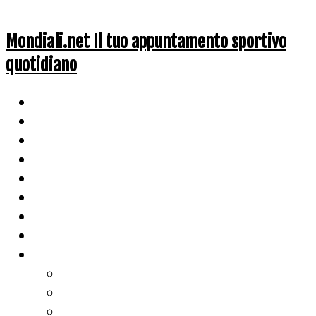
Mondiali.net Il tuo appuntamento sportivo
quotidiano
Home
Ciclismo
Altri Sport
Nazionali
Mondiali
Mondiali Story
Olimpiadi
Calcio
Live Score
Calcio
Tennis
Basket