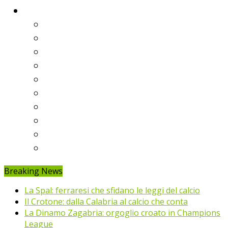
Classifiche
Serie A
Serie B
Premier League
Liga
Bundesliga
Ligue 1
Eredivisie
Primeira Liga
Prem’er-Liga
Jupiler Pro League
Breaking News
La Spal: ferraresi che sfidano le leggi del calcio
Il Crotone: dalla Calabria al calcio che conta
La Dinamo Zagabria: orgoglio croato in Champions
League