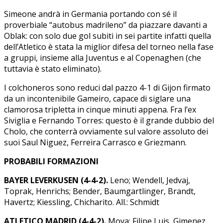
Simeone andrà in Germania portando con sé il
proverbiale “autobus madrileno” da piazzare davanti a
Oblak: con solo due gol subiti in sei partite infatti quella
dell’Atletico è stata la miglior difesa del torneo nella fase
a gruppi, insieme alla Juventus e al Copenaghen (che
tuttavia è stato eliminato).
I colchoneros sono reduci dal pazzo 4-1 di Gijon firmato
da un incontenibile Gameiro, capace di siglare una
clamorosa tripletta in cinque minuti appena. Fra l’ex
Siviglia e Fernando Torres: questo è il grande dubbio del
Cholo, che conterrà ovviamente sul valore assoluto dei
suoi Saul Niguez, Ferreira Carrasco e Griezmann.
PROBABILI FORMAZIONI
BAYER LEVERKUSEN (4-4-2).
Leno; Wendell, Jedvaj,
Toprak, Henrichs; Bender, Baumgartlinger, Brandt,
Havertz; Kiessling, Chicharito. All.: Schmidt
ATLETICO MADRID (4-4-2).
Moya; Filipe Luis, Gimenez,