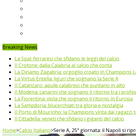
Ligue 1
Eredivisie
Primeira Liga
Prem’er-Liga
Jupiler Pro League
Breaking News
La Spal: ferraresi che sfidano le leggi del calcio
Il Crotone: dalla Calabria al calcio che conta
La Dinamo Zagabria: orgoglio croato in Champions 
La Virtus Entella: liguri che sognano la Serie A
Il Catanzaro: aquile calabresi che puntano in alto
Il Modena: canarini che sognano il ritorno tra i profes
La Fiorentina: viola che sognano il ritorno in Europa
La Sampdoria: blucerchiati tra gloria e nostalgia
Il Porto di Mourinho: la Champions vinta dai ragazzi te
Il Cittadella: veneti che sfidano i giganti del calcio
Home
>
Calcio Italiano
>
Serie A, 25ª giornata: il Napoli si r