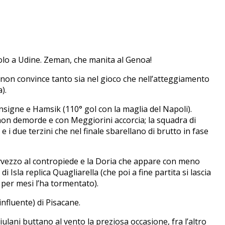
suolo a Udine. Zeman, che manita al Genoa!
e non convince tanto sia nel gioco che nell’atteggiamento
).
nsigne e Hamsik (110° gol con la maglia del Napoli).
rò non demorde e con Meggiorini accorcia; la squadra di
i due terzini che nel finale sbarellano di brutto in fase
i avvezzo al contropiede e la Doria che appare con meno
Isla replica Quagliarella (che poi a fine partita si lascia
 per mesi l’ha tormentato).
nfluente) di Pisacane.
iulani buttano al vento la preziosa occasione, fra l’altro