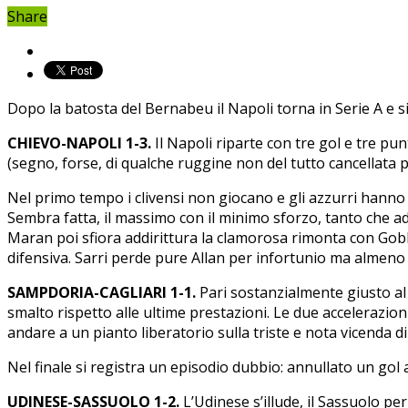
Share
Dopo la batosta del Bernabeu il Napoli torna in Serie A e s
CHIEVO-NAPOLI 1-3.
Il Napoli riparte con tre gol e tre p
(segno, forse, di qualche ruggine non del tutto cancellata p
Nel primo tempo i clivensi non giocano e gli azzurri hanno 
Sembra fatta, il massimo con il minimo sforzo, tanto che ad 
Maran poi sfiora addirittura la clamorosa rimonta con Gobbi
difensiva. Sarri perde pure Allan per infortunio ma almeno
SAMPDORIA-CAGLIARI 1-1.
Pari sostanzialmente giusto al 
smalto rispetto alle ultime prestazioni. Le due accelerazioni
andare a un pianto liberatorio sulla triste e nota vicenda d
Nel finale si registra un episodio dubbio: annullato un gol
UDINESE-SASSUOLO 1-2.
L’Udinese s’illude, il Sassuolo pe