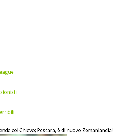
League
sionisti
rribili
iprende col Chievo; Pescara, è di nuovo Zemanlandia!