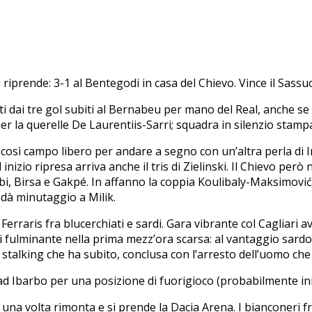
i riprende: 3-1 al Bentegodi in casa del Chievo. Vince il Sas
unti dai tre gol subiti al Bernabeu per mano del Real, anche s
er la querelle De Laurentiis-Sarri; squadra in silenzio stampa
così campo libero per andare a segno con un’altra perla di I
inizio ripresa arriva anche il tris di Zielinski. Il Chievo pe
, Birsa e Gakpé. In affanno la coppia Koulibaly-Maksimović e 
 dà minutaggio a Milik.
Ferraris fra blucerchiati e sardi. Gara vibrante col Cagliar
 fulminante nella prima mezz’ora scarsa: al vantaggio sardo di 
i stalking che ha subito, conclusa con l’arresto dell’uomo che
 ad Ibarbo per una posizione di fuorigioco (probabilmente ini
r una volta rimonta e si prende la Dacia Arena. I bianconeri fr