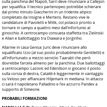
sulla panchina del Napoli, Sarri deve rinunciare a Callejon
per squalifica. Il tecnico partenopeo potrebbe schierare
dal primo minuto Giaccherini in un tridente atipico
completato da Insigne e Mertens. Restano vive le
candidature di Pavoletti e Milik, col polacco pronto a
tornare in campo a quattro mesi dall’infortunio al
ginocchio. A centrocampo consueta staffetta tra Zielinski
e Allan e ballottaggio tra Diawara e Jorginho.
Allarme in casa Genoa: Juric deve rinunciare allo
squalificato Izzo (al suo posto probabilmente Gentiletti) e
all’infortunato a mezzo servizio Taarabt che però
dovrebbe farcela almeno per la panchina. Due ballottaggi
a centrocampo: Lazovic ed Edenilson si giocano il posto
sulla corsia di destra, Cataldi è leggermente in vantaggio
su Veloso per affiancare Hiljemark in mediana. In attacco
ci sarà il napoletano Palladino e l’ex azzurro Pandev a
supporto di Simeone.
PROBABILI FORMAZIONI