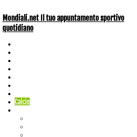
Mondiali.net Il tuo appuntamento sportivo
quotidiano
Home
Ciclismo
Altri Sport
Nazionali
Mondiali
Mondiali Story
Olimpiadi
Calcio
Live Score
Calcio
Tennis
Basket