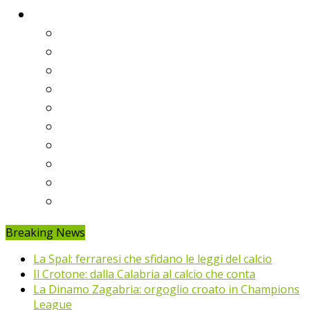
Classifiche
Serie A
Serie B
Premier League
Liga
Bundesliga
Ligue 1
Eredivisie
Primeira Liga
Prem’er-Liga
Jupiler Pro League
Breaking News
La Spal: ferraresi che sfidano le leggi del calcio
Il Crotone: dalla Calabria al calcio che conta
La Dinamo Zagabria: orgoglio croato in Champions
League