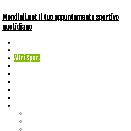
Mondiali.net Il tuo appuntamento sportivo
quotidiano
Home
Ciclismo
Altri Sport
Nazionali
Mondiali
Mondiali Story
Olimpiadi
Calcio
Live Score
Calcio
Tennis
Basket