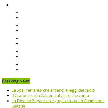
Classifiche
Serie A
Serie B
Premier League
Liga
Bundesliga
Ligue 1
Eredivisie
Primeira Liga
Prem’er-Liga
Jupiler Pro League
Breaking News
La Spal: ferraresi che sfidano le leggi del calcio
Il Crotone: dalla Calabria al calcio che conta
La Dinamo Zagabria: orgoglio croato in Champions
League