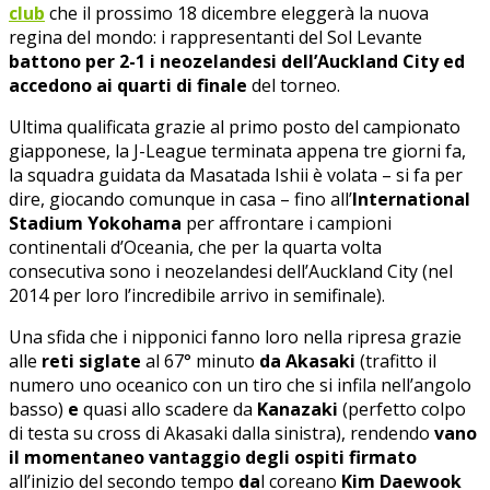
club
che il prossimo 18 dicembre eleggerà la nuova
regina del mondo: i rappresentanti del Sol Levante
battono per 2-1 i neozelandesi dell’Auckland City ed
accedono ai quarti di finale
del torneo.
Ultima qualificata grazie al primo posto del campionato
giapponese, la J-League terminata appena tre giorni fa,
la squadra guidata da Masatada Ishii è volata – si fa per
dire, giocando comunque in casa – fino all’
International
Stadium Yokohama
per affrontare i campioni
continentali d’Oceania, che per la quarta volta
consecutiva sono i neozelandesi dell’Auckland City (nel
2014 per loro l’incredibile arrivo in semifinale).
Una sfida che i nipponici fanno loro nella ripresa grazie
alle
reti siglate
al 67° minuto
da Akasaki
(trafitto il
numero uno oceanico con un tiro che si infila nell’angolo
basso)
e
quasi allo scadere da
Kanazaki
(perfetto colpo
di testa su cross di Akasaki dalla sinistra), rendendo
vano
il momentaneo vantaggio degli ospiti
firmato
all’inizio del secondo tempo
da
l coreano
Kim Daewook