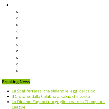
Classifiche
Serie A
Serie B
Premier League
Liga
Bundesliga
Ligue 1
Eredivisie
Primeira Liga
Prem’er-Liga
Jupiler Pro League
Breaking News
La Spal: ferraresi che sfidano le leggi del calcio
Il Crotone: dalla Calabria al calcio che conta
La Dinamo Zagabria: orgoglio croato in Champions
League