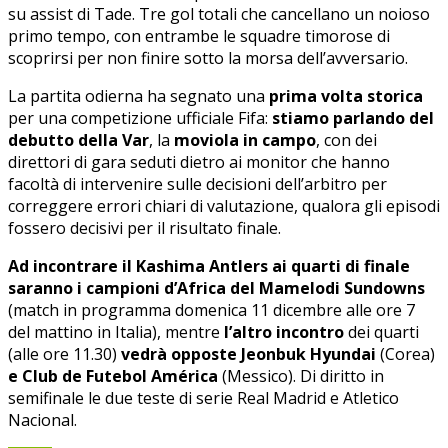
su assist di Tade. Tre gol totali che cancellano un noioso
primo tempo, con entrambe le squadre timorose di
scoprirsi per non finire sotto la morsa dell’avversario.
La partita odierna ha segnato una
prima volta storica
per una competizione ufficiale Fifa:
stiamo parlando del
debutto della Var
, la
moviola in campo
, con dei
direttori di gara seduti dietro ai monitor che hanno
facoltà di intervenire sulle decisioni dell’arbitro per
correggere errori chiari di valutazione, qualora gli episodi
fossero decisivi per il risultato finale.
Ad incontrare il Kashima Antlers ai quarti di finale
saranno i campioni d’Africa del Mamelodi Sundowns
(match in programma domenica 11 dicembre alle ore 7
del mattino in Italia), mentre
l’altro incontro
dei quarti
(alle ore 11.30)
vedrà opposte Jeonbuk Hyundai
(Corea)
e Club de Futebol América
(Messico). Di diritto in
semifinale le due teste di serie Real Madrid e Atletico
Nacional.