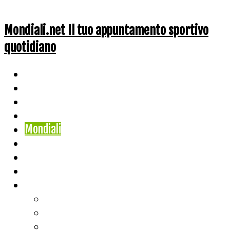
Mondiali.net Il tuo appuntamento sportivo
quotidiano
Home
Ciclismo
Altri Sport
Nazionali
Mondiali
Mondiali Story
Olimpiadi
Calcio
Live Score
Calcio
Tennis
Basket