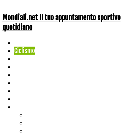
Mondiali.net Il tuo appuntamento sportivo
quotidiano
Home
Ciclismo
Altri Sport
Nazionali
Mondiali
Mondiali Story
Olimpiadi
Calcio
Live Score
Calcio
Tennis
Basket