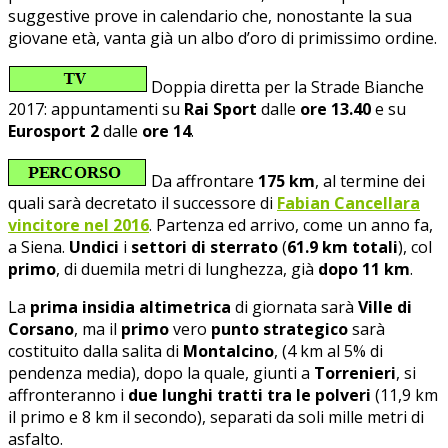
suggestive prove in calendario che, nonostante la sua
giovane età, vanta già un albo d’oro di primissimo ordine.
Doppia diretta per la Strade Bianche
2017: appuntamenti su
Rai Sport
dalle
ore 13.40
e su
Eurosport 2
dalle
ore 14
.
Da affrontare
175 km
, al termine dei
quali sarà decretato il successore di
Fabian Cancellara
vincitore nel 2016
. Partenza ed arrivo, come un anno fa,
a Siena.
Undici
i
settori di sterrato
(
61.9 km totali
), col
primo
, di duemila metri di lunghezza, già
dopo 11 km
.
La
prima insidia altimetrica
di giornata sarà
Ville di
Corsano
, ma il
primo
vero
punto strategico
sarà
costituito dalla salita di
Montalcino
, (4 km al 5% di
pendenza media), dopo la quale, giunti a
Torrenieri
, si
affronteranno i
due lunghi tratti tra le polveri
(11,9 km
il primo e 8 km il secondo), separati da soli mille metri di
asfalto.