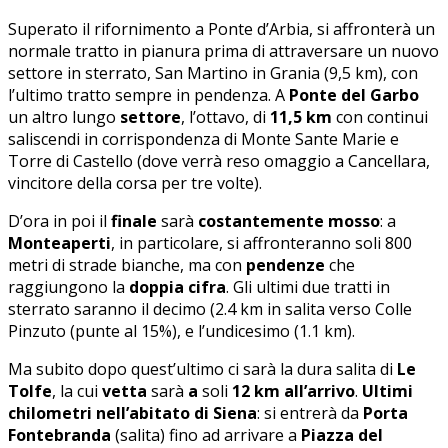
Superato il rifornimento a Ponte d’Arbia, si affronterà un
normale tratto in pianura prima di attraversare un nuovo
settore in sterrato, San Martino in Grania (9,5 km), con
l’ultimo tratto sempre in pendenza. A
Ponte del Garbo
un altro lungo
settore
, l’ottavo, di
11,5 km
con continui
saliscendi in corrispondenza di Monte Sante Marie e
Torre di Castello (dove verrà reso omaggio a Cancellara,
vincitore della corsa per tre volte).
D’ora in poi il
finale
sarà
costantemente mosso
: a
Monteaperti
, in particolare, si affronteranno soli 800
metri di strade bianche, ma con
pendenze
che
raggiungono la
doppia cifra
. Gli ultimi due tratti in
sterrato saranno il decimo (2.4 km in salita verso Colle
Pinzuto (punte al 15%), e l’undicesimo (1.1 km).
Ma subito dopo quest’ultimo ci sarà la dura salita di
Le
Tolfe
, la cui
vetta
sarà
a
soli
12 km all’arrivo
.
Ultimi
chilometri nell’abitato di Siena
: si entrerà da
Porta
Fontebranda
(salita) fino ad arrivare a
Piazza del