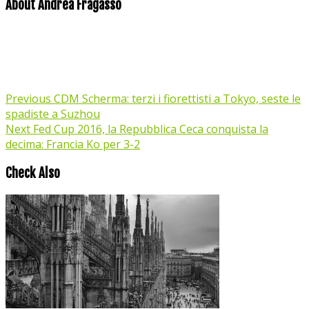
About Andrea Fragasso
Previous
CDM Scherma: terzi i fiorettisti a Tokyo, seste le
spadiste a Suzhou
Next
Fed Cup 2016, la Repubblica Ceca conquista la
decima: Francia Ko per 3-2
Check Also