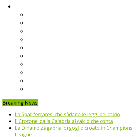
Classifiche
Serie A
Serie B
Premier League
Liga
Bundesliga
Ligue 1
Eredivisie
Primeira Liga
Prem’er-Liga
Jupiler Pro League
Breaking News
La Spal: ferraresi che sfidano le leggi del calcio
Il Crotone: dalla Calabria al calcio che conta
La Dinamo Zagabria: orgoglio croato in Champions
League