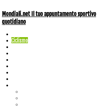
Mondiali.net Il tuo appuntamento sportivo
quotidiano
Home
Ciclismo
Altri Sport
Nazionali
Mondiali
Mondiali Story
Olimpiadi
Calcio
Live Score
Calcio
Tennis
Basket