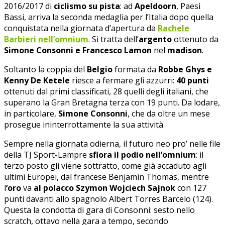
2016/2017 di
ciclismo su pista
: ad
Apeldoorn
, Paesi
Bassi, arriva la seconda medaglia per l’Italia dopo quella
conquistata nella giornata d’apertura da
Rachele
Barbieri nell’omnium
. Si tratta dell’
argento
ottenuto da
Simone Consonni e Francesco Lamon
nel
madison
.
Soltanto la coppia del
Belgio
formata da
Robbe Ghys e
Kenny De Ketele
riesce a fermare gli azzurri:
40 punti
ottenuti dal primi classificati, 28 quelli degli italiani, che
superano la Gran Bretagna terza con 19 punti. Da lodare,
in particolare,
Simone Consonni
, che da oltre un mese
prosegue ininterrottamente la sua attività.
Sempre nella giornata odierna, il futuro neo pro’ nelle file
della TJ Sport-Lampre
sfiora il podio nell’omnium
: il
terzo posto gli viene sottratto, come già accaduto agli
ultimi Europei, dal francese Benjamin Thomas, mentre
l
‘oro
va
al polacco Szymon Wojciech Sajnok
con 127
punti davanti allo spagnolo Albert Torres Barcelo (124).
Questa la condotta di gara di Consonni: sesto nello
scratch, ottavo nella gara a tempo, secondo