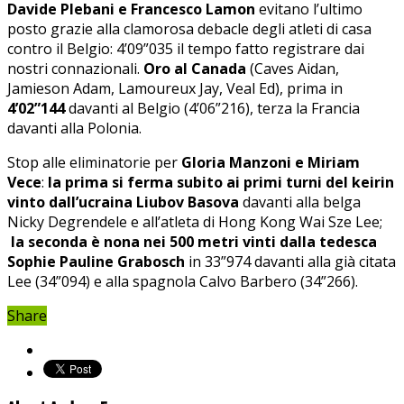
Davide Plebani e Francesco Lamon
evitano l’ultimo
posto grazie alla clamorosa debacle degli atleti di casa
contro il Belgio: 4’09”035 il tempo fatto registrare dai
nostri connazionali.
Oro al Canada
(Caves Aidan,
Jamieson Adam, Lamoureux Jay, Veal Ed), prima in
4’02”144
davanti al Belgio (4’06”216), terza la Francia
davanti alla Polonia.
Stop alle eliminatorie per
Gloria Manzoni e Miriam
Vece
:
la prima si ferma subito ai primi turni del keirin
vinto dall’ucraina Liubov Basova
davanti alla belga
Nicky Degrendele e all’atleta di Hong Kong Wai Sze Lee;
la seconda è nona nei 500 metri vinti dalla tedesca
Sophie Pauline Grabosch
in 33”974 davanti alla già citata
Lee (34”094) e alla spagnola Calvo Barbero (34”266).
Share