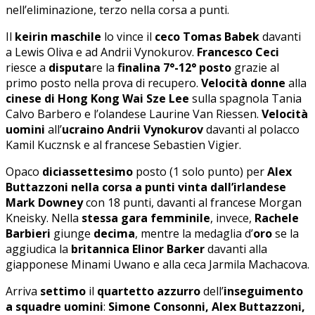
nell’eliminazione, terzo nella corsa a punti.
Il
keirin maschile
lo vince il
ceco Tomas Babek
davanti
a Lewis Oliva e ad Andrii Vynokurov.
Francesco Ceci
riesce a
disputa
re la
finalina 7°-12° posto
grazie al
primo posto nella prova di recupero.
Velocità donne
alla
cinese di Hong Kong Wai Sze Lee
sulla spagnola Tania
Calvo Barbero e l’olandese Laurine Van Riessen.
Velocità
uomini
all’
ucraino Andrii Vynokurov
davanti al polacco
Kamil Kucznsk e al francese Sebastien Vigier.
Opaco
diciassettesimo
posto (1 solo punto) per
Alex
Buttazzoni nella corsa a punti vinta dall’irlandese
Mark Downey
con 18 punti, davanti al francese Morgan
Kneisky. Nella
stessa gara femminile
, invece,
Rachele
Barbieri
giunge
decima
, mentre la medaglia d’
oro
se la
aggiudica la
britannica Elinor Barker
davanti alla
giapponese Minami Uwano e alla ceca Jarmila Machacova.
Arriva
settimo
il
quartetto azzurro
dell’
inseguimento
a squadre uomini
:
Simone Consonni, Alex Buttazzoni,