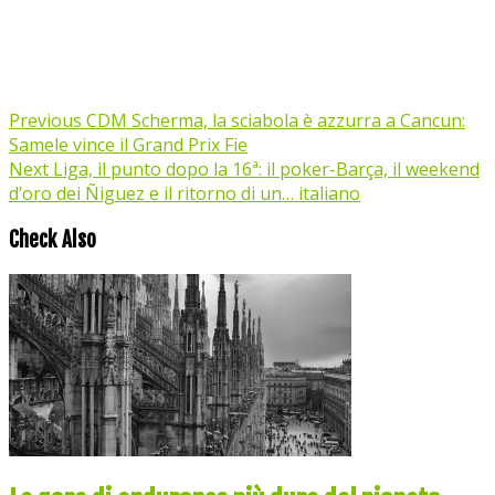
Previous
CDM Scherma, la sciabola è azzurra a Cancun:
Samele vince il Grand Prix Fie
Next
Liga, il punto dopo la 16ª: il poker-Barça, il weekend
d’oro dei Ñiguez e il ritorno di un… italiano
Check Also