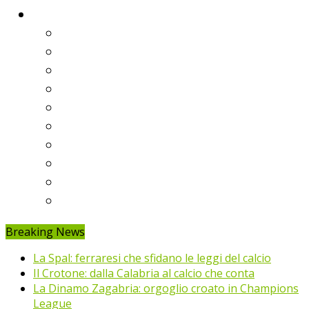
Classifiche
Serie A
Serie B
Premier League
Liga
Bundesliga
Ligue 1
Eredivisie
Primeira Liga
Prem’er-Liga
Jupiler Pro League
Breaking News
La Spal: ferraresi che sfidano le leggi del calcio
Il Crotone: dalla Calabria al calcio che conta
La Dinamo Zagabria: orgoglio croato in Champions
League