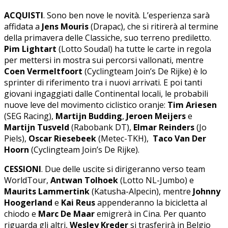
ACQUISTI
. Sono ben nove le novità. L’esperienza sarà
affidata a
Jens Mouris
(Drapac), che si ritirerà al termine
della primavera delle Classiche, suo terreno prediletto.
Pim Lightart
(Lotto Soudal) ha tutte le carte in regola
per mettersi in mostra sui percorsi vallonati, mentre
Coen Vermeltfoort
(Cyclingteam Join’s De Rijke) è lo
sprinter di riferimento tra i nuovi arrivati. E poi tanti
giovani ingaggiati dalle Continental locali, le probabili
nuove leve del movimento ciclistico oranje:
Tim Ariesen
(SEG Racing),
Martijn Budding
,
Jeroen Meijers
e
Martijn Tusveld
(Rabobank DT),
Elmar Reinders
(Jo
Piels),
Oscar Riesebeek
(Metec-TKH),
Taco Van Der
Hoorn
(Cyclingteam Join’s De Rijke).
CESSIONI
. Due delle uscite si dirigeranno verso team
WorldTour,
Antwan Tolhoek
(Lotto NL-Jumbo) e
Maurits Lammertink
(Katusha-Alpecin), mentre
Johnny
Hoogerland
e
Kai Reus
appenderanno la bicicletta al
chiodo
e
Marc De Maar
emigrerà in Cina. Per quanto
riguarda gli altri,
Wesley Kreder
si trasferirà in Belgio