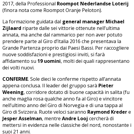
2017, della Professional
Roompot Nederlandse Loterij
(finora nota come Roompot Oranje Peloton).
La formazione guidata dal
general manager Michael
Zijlaard
riparte dalle sei vittorie ottenute nell’ultima
annata, ma anche dal rammarico per non aver potuto
prendere parte al Giro d’Italia 2016 che presentava la
Grande Partenza proprio dai Paesi Bassi. Per raccogliere
nuove soddisfazioni e prestigiosi inviti, si farà
affidamento su
19 uomini
, molti dei quali rappresentano
dei volti nuovi.
CONFERME
. Sole dieci le conferme rispetto all’annata
appena conclusa. Il leader del gruppo sarà
Pieter
Weening
, corridore dotato di buone capacità in salita (fu
anche maglia rosa qualche anno fa al Giro) e vincitore
nell’ultimo anno del Giro di Norvegia e di una tappa al
Giro di Svizzera. Ruote veloci saranno
Raymond Kreder
e
Jesper Asselman
, mentre
Andre Looj
cercherà di
mettersi in evidenza nelle classiche del nord, nonostante i
suoi 21 anni.