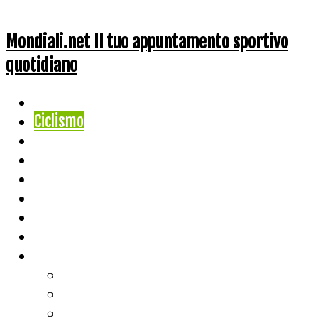
Mondiali.net Il tuo appuntamento sportivo
quotidiano
Home
Ciclismo
Altri Sport
Nazionali
Mondiali
Mondiali Story
Olimpiadi
Calcio
Live Score
Calcio
Tennis
Basket