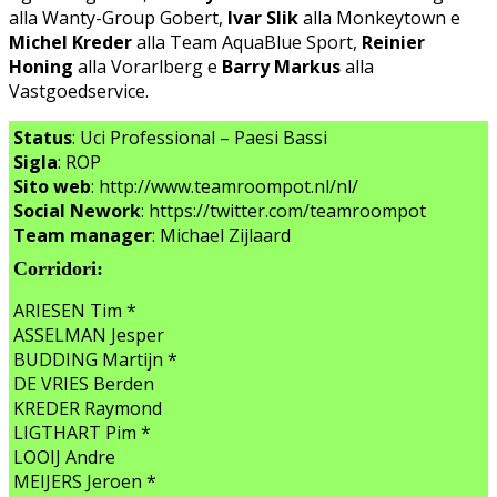
alla Wanty-Group Gobert,
Ivar Slik
alla Monkeytown e
Michel Kreder
alla Team AquaBlue Sport,
Reinier
Honing
alla Vorarlberg e
Barry Markus
alla
Vastgoedservice.
Status
: Uci Professional – Paesi Bassi
Sigla
: ROP
Sito web
: http://www.teamroompot.nl/nl/
Social Nework
: https://twitter.com/teamroompot
Team manager
: Michael Zijlaard
Corridori:
ARIESEN Tim *
ASSELMAN Jesper
BUDDING Martijn *
DE VRIES Berden
KREDER Raymond
LIGTHART Pim *
LOOIJ Andre
MEIJERS Jeroen *