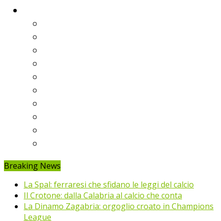
Classifiche
Serie A
Serie B
Premier League
Liga
Bundesliga
Ligue 1
Eredivisie
Primeira Liga
Prem’er-Liga
Jupiler Pro League
Breaking News
La Spal: ferraresi che sfidano le leggi del calcio
Il Crotone: dalla Calabria al calcio che conta
La Dinamo Zagabria: orgoglio croato in Champions
League