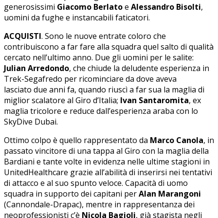
generosissimi
Giacomo Berlato
e
Alessandro Bisolti
,
uomini da fughe e instancabili faticatori.
ACQUISTI
. Sono le nuove entrate coloro che
contribuiscono a far fare alla squadra quel salto di qualità
cercato nell’ultimo anno. Due gli uomini per le salite:
Julian Arredondo
, che chiude la deludente esperienza in
Trek-Segafredo per ricominciare da dove aveva
lasciato due anni fa, quando riuscì a far sua la maglia di
miglior scalatore al Giro d’Italia;
Ivan Santaromita
, ex
maglia tricolore e reduce dall’esperienza araba con lo
SkyDive Dubai.
Ottimo colpo è quello rappresentato da
Marco Canola
, in
passato vincitore di una tappa al Giro con la maglia della
Bardiani e tante volte in evidenza nelle ultime stagioni in
UnitedHealthcare grazie all’abilità di inserirsi nei tentativi
di attacco e al suo spunto veloce. Capacità di uomo
squadra in supporto dei capitani per
Alan Marangoni
(Cannondale-Drapac), mentre in rappresentanza dei
neoprofessionisti c’è
Nicola Bagioli
, già stagista negli