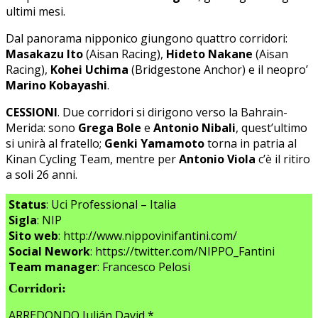
ultimi mesi.
Dal panorama nipponico giungono quattro corridori:
Masakazu Ito
(Aisan Racing),
Hideto Nakane
(Aisan
Racing),
Kohei Uchima
(Bridgestone Anchor) e il neopro’
Marino Kobayashi
.
CESSIONI
. Due corridori si dirigono verso la Bahrain-
Merida: sono
Grega Bole
e
Antonio Nibali
, quest’ultimo
si unirà al fratello;
Genki Yamamoto
torna in patria al
Kinan Cycling Team, mentre per
Antonio Viola
c’è il ritiro
a soli 26 anni.
Status
: Uci Professional – Italia
Sigla
: NIP
Sito web
: http://www.nippovinifantini.com/
Social Nework
: https://twitter.com/NIPPO_Fantini
Team manager
: Francesco Pelosi
Corridori:
ARREDONDO Julián David *