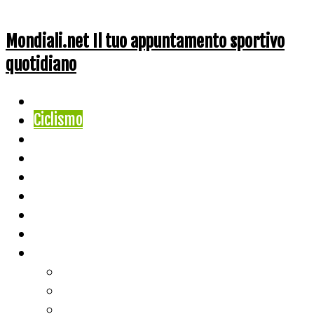
Mondiali.net Il tuo appuntamento sportivo
quotidiano
Home
Ciclismo
Altri Sport
Nazionali
Mondiali
Mondiali Story
Olimpiadi
Calcio
Live Score
Calcio
Tennis
Basket