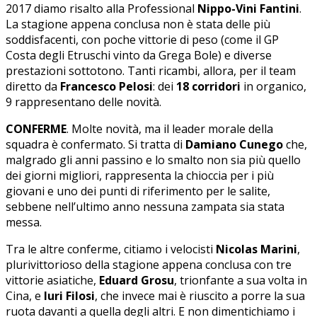
2017 diamo risalto alla Professional
Nippo-Vini Fantini
.
La stagione appena conclusa non è stata delle più
soddisfacenti, con poche vittorie di peso (come il GP
Costa degli Etruschi vinto da Grega Bole) e diverse
prestazioni sottotono. Tanti ricambi, allora, per il team
diretto da
Francesco Pelosi
: dei
18 corridori
in organico,
9 rappresentano delle novità.
CONFERME
. Molte novità, ma il leader morale della
squadra è confermato. Si tratta di
Damiano Cunego
che,
malgrado gli anni passino e lo smalto non sia più quello
dei giorni migliori, rappresenta la chioccia per i più
giovani e uno dei punti di riferimento per le salite,
sebbene nell’ultimo anno nessuna zampata sia stata
messa.
Tra le altre conferme, citiamo i velocisti
Nicolas Marini
,
plurivittorioso della stagione appena conclusa con tre
vittorie asiatiche,
Eduard Grosu
, trionfante a sua volta in
Cina, e
Iuri Filosi
, che invece mai è riuscito a porre la sua
ruota davanti a quella degli altri. E non dimentichiamo i