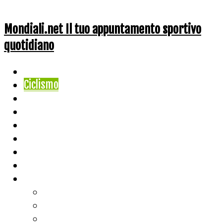
Mondiali.net Il tuo appuntamento sportivo
quotidiano
Home
Ciclismo
Altri Sport
Nazionali
Mondiali
Mondiali Story
Olimpiadi
Calcio
Live Score
Calcio
Tennis
Basket