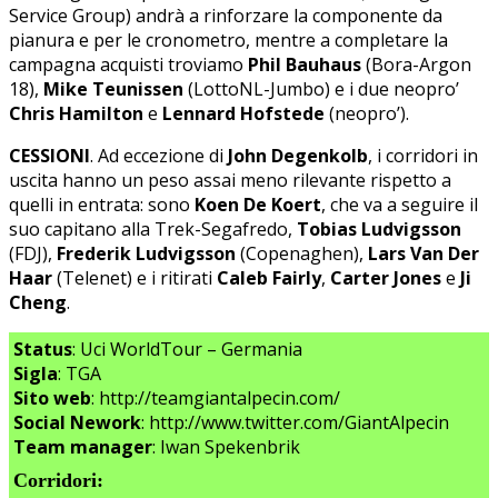
Service Group) andrà a rinforzare la componente da
pianura e per le cronometro, mentre a completare la
campagna acquisti troviamo
Phil Bauhaus
(Bora-Argon
18),
Mike Teunissen
(LottoNL-Jumbo) e i due neopro’
Chris Hamilton
e
Lennard Hofstede
(neopro’).
CESSIONI
. Ad eccezione di
John Degenkolb
, i corridori in
uscita hanno un peso assai meno rilevante rispetto a
quelli in entrata: sono
Koen De Koert
, che va a seguire il
suo capitano alla Trek-Segafredo,
Tobias Ludvigsson
(FDJ),
Frederik Ludvigsson
(Copenaghen),
Lars Van Der
Haar
(Telenet) e i ritirati
Caleb Fairly
,
Carter Jones
e
Ji
Cheng
.
Status
: Uci WorldTour – Germania
Sigla
: TGA
Sito web
: http://teamgiantalpecin.com/
Social Nework
: http://www.twitter.com/GiantAlpecin
Team manager
: Iwan Spekenbrik
Corridori: