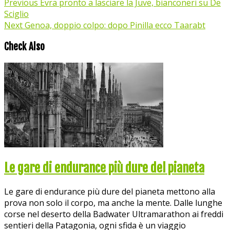
Previous
Evra pronto a lasciare la Juve, bianconeri su De
Sciglio
Next
Genoa, doppio colpo: dopo Pinilla ecco Taarabt
Check Also
Le gare di endurance più dure del pianeta
Le gare di endurance più dure del pianeta mettono alla
prova non solo il corpo, ma anche la mente. Dalle lunghe
corse nel deserto della Badwater Ultramarathon ai freddi
sentieri della Patagonia, ogni sfida è un viaggio