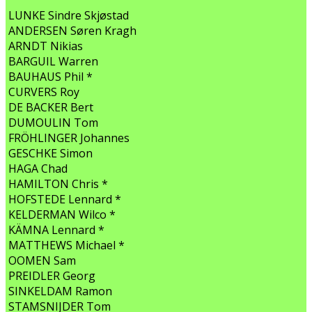
LUNKE Sindre Skjøstad
ANDERSEN Søren Kragh
ARNDT Nikias
BARGUIL Warren
BAUHAUS Phil *
CURVERS Roy
DE BACKER Bert
DUMOULIN Tom
FRÖHLINGER Johannes
GESCHKE Simon
HAGA Chad
HAMILTON Chris *
HOFSTEDE Lennard *
KELDERMAN Wilco *
KÄMNA Lennard *
MATTHEWS Michael *
OOMEN Sam
PREIDLER Georg
SINKELDAM Ramon
STAMSNIJDER Tom