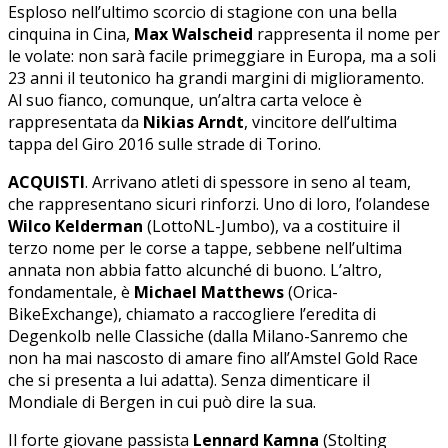
Esploso nell’ultimo scorcio di stagione con una bella
cinquina in Cina,
Max Walscheid
rappresenta il nome per
le volate: non sarà facile primeggiare in Europa, ma a soli
23 anni il teutonico ha grandi margini di miglioramento.
Al suo fianco, comunque, un’altra carta veloce è
rappresentata da
Nikias Arndt
, vincitore dell’ultima
tappa del Giro 2016 sulle strade di Torino.
ACQUISTI
. Arrivano atleti di spessore in seno al team,
che rappresentano sicuri rinforzi. Uno di loro, l’olandese
Wilco Kelderman
(LottoNL-Jumbo), va a costituire il
terzo nome per le corse a tappe, sebbene nell’ultima
annata non abbia fatto alcunché di buono. L’altro,
fondamentale, è
Michael Matthews
(Orica-
BikeExchange), chiamato a raccogliere l’eredita di
Degenkolb nelle Classiche (dalla Milano-Sanremo che
non ha mai nascosto di amare fino all’Amstel Gold Race
che si presenta a lui adatta). Senza dimenticare il
Mondiale di Bergen in cui può dire la sua.
Il forte giovane passista
Lennard Kamna
(Stolting