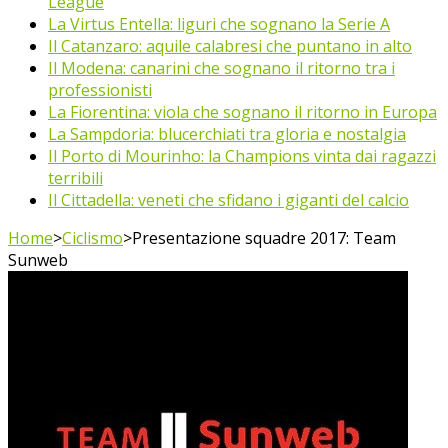
League
La Virtus Entella: liguri che sognano la Serie A
Il Catanzaro: aquile calabresi che puntano in alto
Il Modena: canarini che sognano il ritorno tra i
professionisti
La Fiorentina: viola che sognano il ritorno in Europa
La Sampdoria: blucerchiati tra gloria e nostalgia
Il Porto di Mourinho: la Champions vinta dai ragazzi
terribili
Il Cittadella: veneti che sfidano i giganti del calcio
Home
>
Ciclismo
>
Presentazione squadre 2017: Team
Sunweb