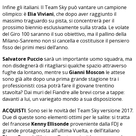
Infine gli italiani. Il Team Sky può vantare un campione
olimpico: è
Elia Viviani
, che dopo aver raggiunto il
massimo traguardo su pista, si concentrerà per il
prossimo biennio esclusivamente sulla strada. Le volate
del Giro 100 saranno il suo obiettivo, ma il pallino della
Milano-Sanremo non si cancella e costituisce il pensiero
fisso dei primi mesi dell’anno.
Salvatore Puccio
sarà un importante uomo squadra, ma
non disdegnerà di ritagliarsi qualche spazio attraverso
fughe da lontano, mentre su
Gianni Moscon
le attese
sono già alte dopo una prima grande stagione tra i
professionisti: cosa potrà fare il giovane trentino
stavolta? Dai muri del Fiandre alle brevi corse a tappe:
davanti a lui, un variegato mondo a sua disposizione.
ACQUISTI
. Sono sei le novità del Team Sky versione 2017.
Due di queste sono elementi ottimi per le salite: si tratta
del francese
Kenny Ellisonde
proveniente dalla FDJ e
grande protagonista all’ultima Vuelta, e dell’italiano