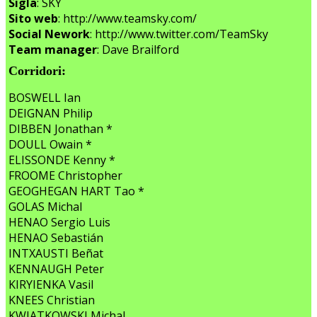
Sigla
: SKY
Sito web
: http://www.teamsky.com/
Social Nework
: http://www.twitter.com/TeamSky
Team manager
: Dave Brailford
Corridori:
BOSWELL Ian
DEIGNAN Philip
DIBBEN Jonathan *
DOULL Owain *
ELISSONDE Kenny *
FROOME Christopher
GEOGHEGAN HART Tao *
GOLAS Michal
HENAO Sergio Luis
HENAO Sebastián
INTXAUSTI Beñat
KENNAUGH Peter
KIRYIENKA Vasil
KNEES Christian
KWIATKOWSKI Michal