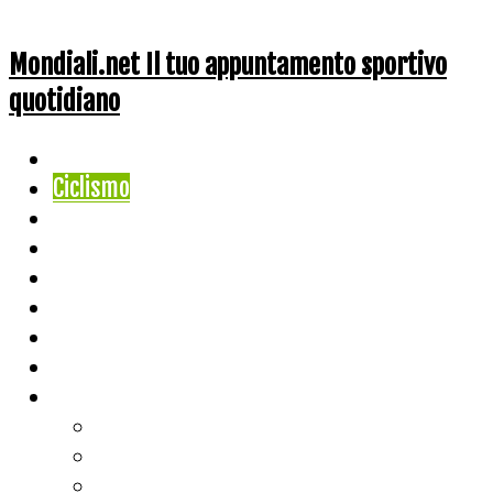
Mondiali.net Il tuo appuntamento sportivo
quotidiano
Home
Ciclismo
Altri Sport
Nazionali
Mondiali
Mondiali Story
Olimpiadi
Calcio
Live Score
Calcio
Tennis
Basket