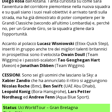
Diego Rosa
dall’Astana. Tanta curiosità su come sarà
l’avventura del corridore piemontese nella nuova squadra
e su quali siano i suoi reali obiettivi: è arrivato tardi sulla
strada, ma ha già dimostrato di poter competere per le
Grandi Classiche (secondo all’ultimo Lombardia) e, perché
no, per un Grande Giro, se la squadra gliene darà
l’opportunità.
Accanto al polacco
Lucasz Wisniowski
(Etixx-Quick Step),
inseriti in gruppo anche tre dei migliori talenti britannici
in prospettiva: sono il velocista
Owain Doull
(Team
Wiggins) e i passisti-scalatori
Tao Geoghegan Hart
(Axeon) e
Jonathan Dibben
(Team Wiggins).
CESSIONI
. Sono sei gli uomini che lasciano la Sky: a
Xabier Zandio
che ha annunciato il ritiro si aggiungono
Nicolas Roche
(Bmc),
Ben Swift
(UAE Abu Dhabi),
Leopold Konig
(Bora-Hansgrohe),
Lars Petter
Nordhaug
ed
Andrew Fenn
(Aqua Blue Sport).
Status
: Uci WorldTour – Gran Bretagna