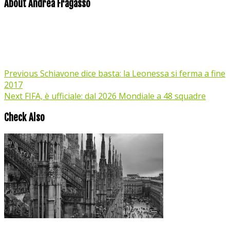
About Andrea Fragasso
Previous
Schiavone dice basta: la Leonessa si ferma a fine
2017
Next
FIFA, è ufficiale: dal 2026 Mondiale a 48 squadre
Check Also