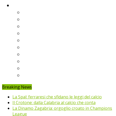
Classifiche
Serie A
Serie B
Premier League
Liga
Bundesliga
Ligue 1
Eredivisie
Primeira Liga
Prem’er-Liga
Jupiler Pro League
Breaking News
La Spal: ferraresi che sfidano le leggi del calcio
Il Crotone: dalla Calabria al calcio che conta
La Dinamo Zagabria: orgoglio croato in Champions
League