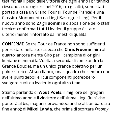
testimonia il peso delle vittorie che ogni anno i britannici
riescono a raccogliere: nel 2016, tra gli altri, sono stati
portati a casa un Grand Tour (il Tour de France) e una
Classica-Monumento (la Liegi-Bastogne-Liegi). Per il
nuovo anno sono
27
gli
uomini
a disposizione dello staff
tecnico: confermati tutti i leader, il gruppo è stato
ulteriormente rinforzato da innesti di qualità.
CONFERME
. Se tre Tour de France non sono sufficienti
per restare nella storia, ecco che
Chris Froome
mira al
quarto: ancora niente Giro per il campione di origini
keniane (semmai la Vuelta a seconda di come andrà la
Grande Boucle), ma un unico grande obiettivo per un
poker storico. Al suo fianco, una squadra che sembra non
avere punti deboli e i cui componenti potrebbero
svolgere ruoli da leader in ogni altro team.
Stiamo parlando di
Wout Poels
, il migliore dei gregari
nell’ultimo anno e il vincitore dell’ultima Liegi (lui sì che
punterà al bis, magari riprovandoci anche al Lombardia a
fine anno); di
Mikel Landa
, che prima di scortare
Froomy