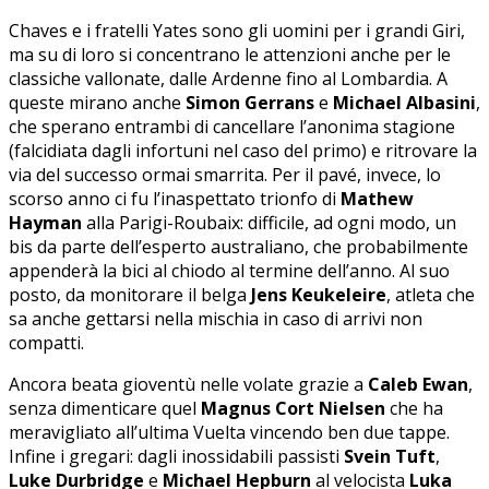
Chaves e i fratelli Yates sono gli uomini per i grandi Giri,
ma su di loro si concentrano le attenzioni anche per le
classiche vallonate, dalle Ardenne fino al Lombardia. A
queste mirano anche
Simon Gerrans
e
Michael Albasini
,
che sperano entrambi di cancellare l’anonima stagione
(falcidiata dagli infortuni nel caso del primo) e ritrovare la
via del successo ormai smarrita. Per il pavé, invece, lo
scorso anno ci fu l’inaspettato trionfo di
Mathew
Hayman
alla Parigi-Roubaix: difficile, ad ogni modo, un
bis da parte dell’esperto australiano, che probabilmente
appenderà la bici al chiodo al termine dell’anno. Al suo
posto, da monitorare il belga
Jens Keukeleire
, atleta che
sa anche gettarsi nella mischia in caso di arrivi non
compatti.
Ancora beata gioventù nelle volate grazie a
Caleb Ewan
,
senza dimenticare quel
Magnus Cort Nielsen
che ha
meravigliato all’ultima Vuelta vincendo ben due tappe.
Infine i gregari: dagli inossidabili passisti
Svein Tuft
,
Luke Durbridge
e
Michael Hepburn
al velocista
Luka