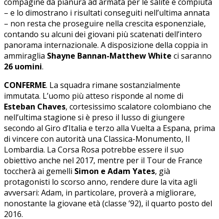
compagine da pianura ad armata per le salite è compiuta
– e lo dimostrano i risultati conseguiti nell’ultima annata
– non resta che proseguire nella crescita esponenziale,
contando su alcuni dei giovani più scatenati dell’intero
panorama internazionale. A disposizione della coppia in
ammiraglia
Shayne Bannan-Matthew White
ci saranno
26 uomini
.
CONFERME
. La squadra rimane sostanzialmente
immutata. L’uomo più atteso risponde al nome di
Esteban Chaves
, cortesissimo scalatore colombiano che
nell’ultima stagione si è preso il lusso di giungere
secondo al Giro d’Italia e terzo alla Vuelta a Espana, prima
di vincere con autorità una Classica-Monumento, Il
Lombardia. La Corsa Rosa potrebbe essere il suo
obiettivo anche nel 2017, mentre per il Tour de France
toccherà ai gemelli
Simon e Adam Yates
, già
protagonisti lo scorso anno, rendere dure la vita agli
avversari: Adam, in particolare, proverà a migliorare,
nonostante la giovane età (classe ’92), il quarto posto del
2016.