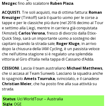
Mezgec
fino allo scalatore
Ruben Plaza
.
ACQUISTI
. Tre soli acquisti, ma di ottima fattura:
Roman
Kreuziger
(Tinkoff) sarà il quarto uomo per le corse a
tappe e per le classiche più dure (nel 2016 decimo al Tour
e settimo alla Liegi, mentre in carriera già conquistata
l’Amstel);
Carlos Verona
, fresco di divorzio dalla Etixx-
Quick Step, sarà un importante uomo a sostegno dei
capitani quando la strada sale;
Roger Kluge
, in arrivo
dopo la chiusura della IAM Cycling, è un passista veloce
che nell’ultima stagione si è regalato una splendida
vittoria al Giro d’Italia nella tappa di Cassano d’Adda.
CESSIONI
. Lascia il team australiano
Michael Matthews
,
che si accasa al Team Sunweb. Lasciano la squadra anche
lo spagnolo
Amets Txurruka
, svincolato, e il canadese
Christian Meier
, che ha posto fine alla sua attività su
strada.
Status
: Uci WorldTour – Australia
Sigla
: OGE