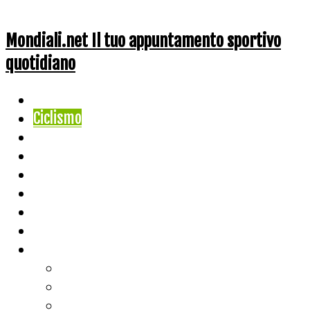
Mondiali.net Il tuo appuntamento sportivo
quotidiano
Home
Ciclismo
Altri Sport
Nazionali
Mondiali
Mondiali Story
Olimpiadi
Calcio
Live Score
Calcio
Tennis
Basket