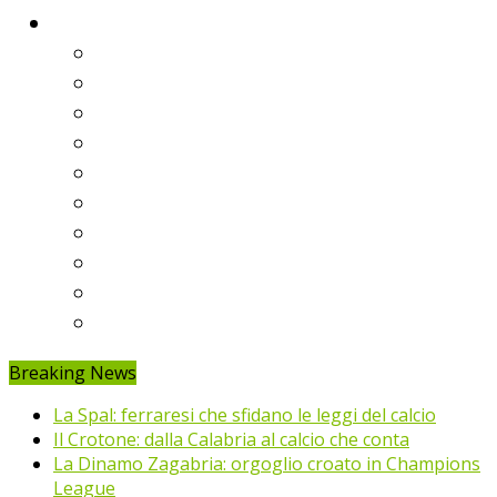
Classifiche
Serie A
Serie B
Premier League
Liga
Bundesliga
Ligue 1
Eredivisie
Primeira Liga
Prem’er-Liga
Jupiler Pro League
Breaking News
La Spal: ferraresi che sfidano le leggi del calcio
Il Crotone: dalla Calabria al calcio che conta
La Dinamo Zagabria: orgoglio croato in Champions
League