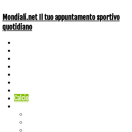
Mondiali.net Il tuo appuntamento sportivo
quotidiano
Home
Ciclismo
Altri Sport
Nazionali
Mondiali
Mondiali Story
Olimpiadi
Calcio
Live Score
Calcio
Tennis
Basket