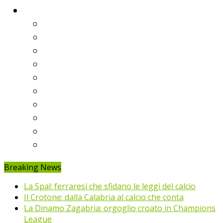
Classifiche
Serie A
Serie B
Premier League
Liga
Bundesliga
Ligue 1
Eredivisie
Primeira Liga
Prem’er-Liga
Jupiler Pro League
Breaking News
La Spal: ferraresi che sfidano le leggi del calcio
Il Crotone: dalla Calabria al calcio che conta
La Dinamo Zagabria: orgoglio croato in Champions
League