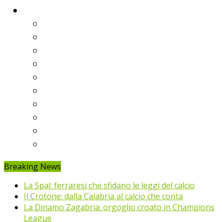
Classifiche
Serie A
Serie B
Premier League
Liga
Bundesliga
Ligue 1
Eredivisie
Primeira Liga
Prem’er-Liga
Jupiler Pro League
Breaking News
La Spal: ferraresi che sfidano le leggi del calcio
Il Crotone: dalla Calabria al calcio che conta
La Dinamo Zagabria: orgoglio croato in Champions
League