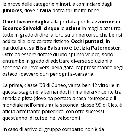
le prove delle categorie minori, a cominciare dagli
juniores
, dove l’
Italia
potrà far molto bene.
Obiettivo medaglia
alla portata per le
azzurrine di
Edoardo Salvoldi
:
cinque
le
atlete
in maglia azzurra,
tutte in grado di dire la loro su un percorso che ben si
addice alle loro caratteristiche.
Occhi puntati
, in
particolare,
su Elisa Balsamo e Letizia Paternoster
.
Oltre ad essere dotate di uno spunto veloce, sono
entrambe in grado di adottare diverse soluzioni a
seconda dell’evolversi della gara, rappresentando degli
ostacoli davvero duri per ogni avversaria.
La prima, classe ’98 di Cuneo, vanta ben 12 vittorie in
questa stagione, alternandosi in maniera vincente tra
strada e pista (dove ha portato a casa l’europeo e il
mondiale nell’omnium); la seconda, classe ’99 di Cles, è
atleta altrettanto poliedrica, con otto successi
quest’anno, di cui sei nei velodromi.
In caso di arrivo di gruppo compatto non è da