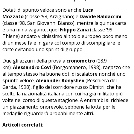
Dotati di spunto veloce sono anche
Luca
Mozzato
(classe ’98, Arzignano) e
Davide Baldaccini
(classe ’98, San Giovanni Bianco), mentre la quinta carta
è una mina vagante, quel
Filippo Zana
(classe ’99,
Thiene) andato vicinissimo al titolo europeo poco meno
di un mese fa e in gara col compito di scompigliare le
carte evitando uno sprint di gruppo.
Due gli azzurri della prova a
cronometro
(28.9
km):
Alessandro Covi
(Borgomanero, 1998), ragazzo che
al tempo stesso ha buone doti di scalatore nonché uno
spunto veloce;
Alexander Konyshev
(Peschiera del
Garda, 1998), figlio del corridore russo Dimitri, che ha
scelto la nazionalità italiana con cui ha già militato più
volte nel corso di questa stagione. A entrambi si richiede
un piazzamento onorevole, sebbene la lotta per le
medaglie riguarderà probabilmente altri.
Articoli correlati
: