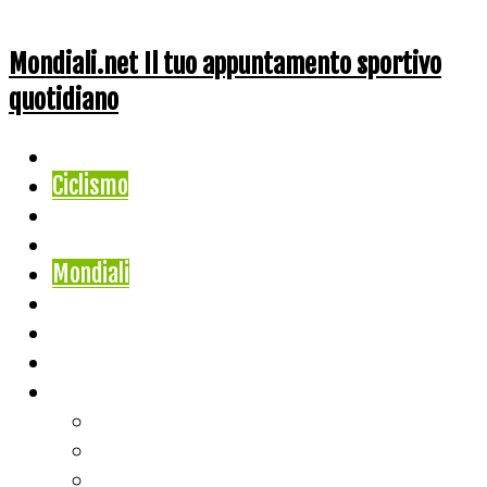
Mondiali.net Il tuo appuntamento sportivo
quotidiano
Home
Ciclismo
Altri Sport
Nazionali
Mondiali
Mondiali Story
Olimpiadi
Calcio
Live Score
Calcio
Tennis
Basket