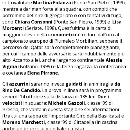
sottovalutare
Martina Fidanza
(Ponte San Pietro, 1999),
mentre a dar man forte alla squadra, con compiti che
potremmo definire di gregariato o con tentativi di fuga,
sono
Chiara Consonni
(Ponte San Pietro, 1999) e
Lisa
Morzenti
(Seriate, 1998). Quest’ultima è la carta di
maggior rilievo nella
cronometro
: è reduce dall’oro al
campionato europeo di Plumelec-Morbihan, sebbene il
percorso del Qatar sarà completamente pianeggiante,
per cui il campo delle avversarie sarà indubbiamente più
alto. Accanto a lei, anche l’argento continentale
Alessia
Vigilia
(Bolzano, 1999) e la terza ragazza, la conterranea
e coetanea
Elena Pirrone
.
Gli
azzurrini
saranno invece
guidati
in ammiraglia
da
Rino De Candido
. La prova in linea sarà in programma
venerdì 14 ottobre sulla distanza di 135 km.
Due i
velocisti
in squadra:
Michele Gazzoli
, classe ’99 di
Brescia, che vanta in questa stagione sei affermazioni
(tra cui una tappa dell’importante Giro della Basilicata) e
Moreno Marchetti
, classe ’99 di Cittadella (in cascina
anche un bronzo ai mondiali su pista).