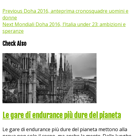
Previous
Doha 2016, anteprima cronosquadre uomini e
donne
Next
Mondiali Doha 2016, l’Italia under 23: ambizioni e
speranze
Check Also
Le gare di endurance più dure del pianeta
Le gare di endurance più dure del pianeta mettono alla
prova non solo il corpo, ma anche la mente. Dalle lunghe