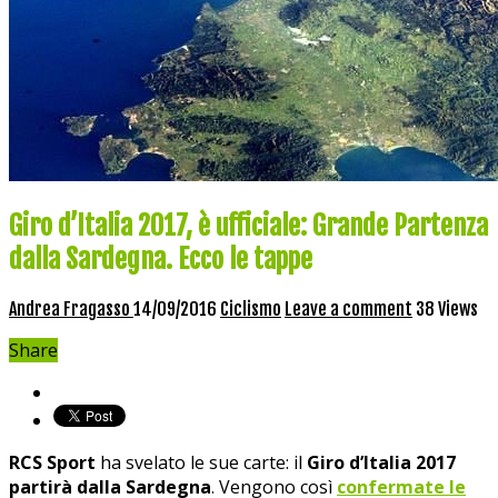
Giro d’Italia 2017, è ufficiale: Grande Partenza
dalla Sardegna. Ecco le tappe
Andrea Fragasso
14/09/2016
Ciclismo
Leave a comment
38 Views
Share
RCS Sport
ha svelato le sue carte: il
Giro d’Italia 2017
partirà dalla Sardegna
. Vengono così
confermate le