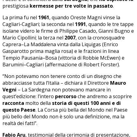
prestigiosa
kermesse
per tre volte in passato
.
La prima fu nel
1961
, quando Oreste Magni vinse la
Cagliari-Cagliari; la seconda nel
1991
, quando le tre tappe
isolane videro le firme di Philippe Casado, Gianni Bugno e
Mario Cipollini; la terza nel
2007
, con la cronosquadre
Caprera–La Maddalena vinta dalla Liquigas (Enrico
Gasparotto prima maglia rosa) e le frazioni in linea
Tempio Pausania–Bosa (vittoria di Robbie McEwen) e
Barumini–Cagliari (affermazione di Robert Forster).
“Non potevamo non tenere conto di un disegno che
abbracciasse tutta l’Italia – dichiara il Direttore
Mauro
Vegni
– La Sardegna non potevano mancare in
quest’edizione: l’intero
percorso
che andremo a scoprire
racconta
molto della
storia di questi 100 anni e di
questo Paese
. La Corsa più bella del Mondo nel Paese
più bello del Mondo non è solo una definizione, ma la
realtà dei fatti”.
Fabio Aru
, testimonial della cerimonia di presentazione,