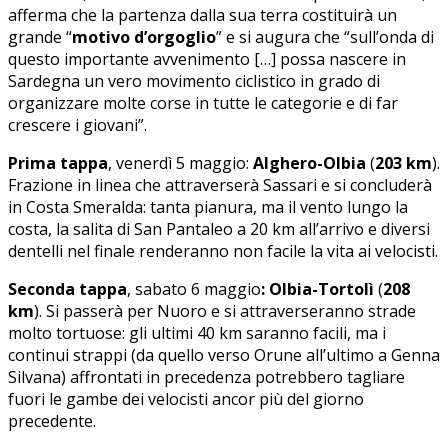
afferma che la partenza dalla sua terra costituirà un
grande “
motivo d’orgoglio
” e si augura che “sull’onda di
questo importante avvenimento […] possa nascere in
Sardegna un vero movimento ciclistico in grado di
organizzare molte corse in tutte le categorie e di far
crescere i giovani”.
Prima tappa
, venerdì 5 maggio:
Alghero-Olbia
(
203 km
).
Frazione in linea che attraverserà Sassari e si concluderà
in Costa Smeralda: tanta pianura, ma il vento lungo la
costa, la salita di San Pantaleo a 20 km all’arrivo e diversi
dentelli nel finale renderanno non facile la vita ai velocisti.
Seconda tappa
, sabato 6 maggio
:
Olbia-Tortolì
(
208
km
). Si passerà per Nuoro e si attraverseranno strade
molto tortuose: gli ultimi 40 km saranno facili, ma i
continui strappi (da quello verso Orune all’ultimo a Genna
Silvana) affrontati in precedenza potrebbero tagliare
fuori le gambe dei velocisti ancor più del giorno
precedente.