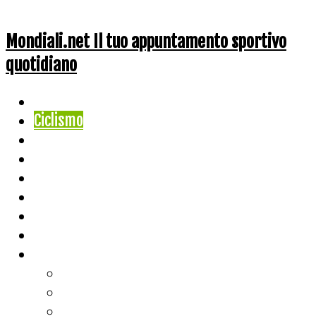
Mondiali.net Il tuo appuntamento sportivo
quotidiano
Home
Ciclismo
Altri Sport
Nazionali
Mondiali
Mondiali Story
Olimpiadi
Calcio
Live Score
Calcio
Tennis
Basket