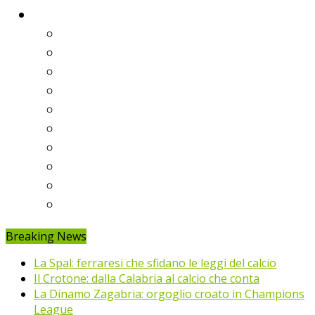
Classifiche
Serie A
Serie B
Premier League
Liga
Bundesliga
Ligue 1
Eredivisie
Primeira Liga
Prem’er-Liga
Jupiler Pro League
Breaking News
La Spal: ferraresi che sfidano le leggi del calcio
Il Crotone: dalla Calabria al calcio che conta
La Dinamo Zagabria: orgoglio croato in Champions
League