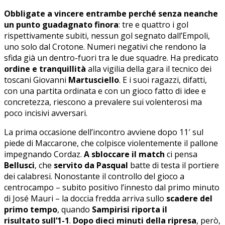
Obbligate a vincere entrambe perché senza neanche
un punto guadagnato finora
: tre e quattro i gol
rispettivamente subiti, nessun gol segnato dall’Empoli,
uno solo dal Crotone. Numeri negativi che rendono la
sfida già un dentro-fuori tra le due squadre. Ha predicato
ordine e tranquillità
alla vigilia della gara il tecnico dei
toscani Giovanni
Martusciello
. E i suoi ragazzi, difatti,
con una partita ordinata e con un gioco fatto di idee e
concretezza, riescono a prevalere sui volenterosi ma
poco incisivi avversari.
La prima occasione dell’incontro avviene dopo 11′ sul
piede di Maccarone, che colpisce violentemente il pallone
impegnando Cordaz.
A sbloccare il match
ci pensa
Bellusci
, che
servito da Pasqual
batte di testa il portiere
dei calabresi. Nonostante il controllo del gioco a
centrocampo – subito positivo l’innesto dal primo minuto
di José Mauri – la doccia fredda arriva sullo
scadere del
primo tempo
, quando
Sampirisi riporta il
risultato sull’1-1
.
Dopo dieci minuti della ripresa
, però,