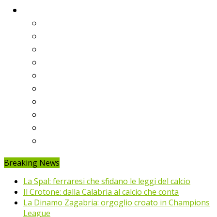
Classifiche
Serie A
Serie B
Premier League
Liga
Bundesliga
Ligue 1
Eredivisie
Primeira Liga
Prem’er-Liga
Jupiler Pro League
Breaking News
La Spal: ferraresi che sfidano le leggi del calcio
Il Crotone: dalla Calabria al calcio che conta
La Dinamo Zagabria: orgoglio croato in Champions
League