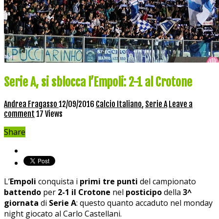
Serie A, si sblocca l’Empoli: 2-1 al Crotone
Andrea Fragasso
12/09/2016
Calcio Italiano
,
Serie A
Leave a
comment
17 Views
Share
L’
Empoli
conquista i
primi tre punti
del campionato
battendo
per
2-1 il Crotone
nel
posticipo
della
3^
giornata
di
Serie A
: questo quanto accaduto nel monday
night giocato al Carlo Castellani.