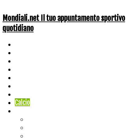
Mondiali.net Il tuo appuntamento sportivo
quotidiano
Home
Ciclismo
Altri Sport
Nazionali
Mondiali
Mondiali Story
Olimpiadi
Calcio
Live Score
Calcio
Tennis
Basket