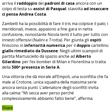
arriva il
raddoppio
dei
padroni di casa
ancora con un
colpo di testa su
assist di Pasqual
: stavolta
ad insaccare
ci pensa Andrea Costa
.
Zambelli ha la possibilità di fare il tris ma colpisce il palo; i
meridionali, invece, appaiono a fine gara in netta
confusione, nonostante Nicola tenti il tutto per tutto con
innesti offensivi (Nalini e Trotta). Per giunta gli
ospiti
finiscono in
inferiorità numerica
per il
doppio
cartellino
giallo rimediato da Dussene
. Negli ultimi scampoli di
partita Martusciello dà spazio anche ad
Alberto
Gilardino
: per l’ex bomber di Milan e Fiorentina si tratta
della
500^ presenza in Serie A
.
Una vittoria che dà morale all’Empoli, una sconfitta che fa
male al Crotone, unica squadra della massima serie
ancora senza punti. L’allenatore degli sconfitti invita
alla calma: “Mi secca aver perso perché
complessivamente abbiamo fatto bene”, afferma.
Share