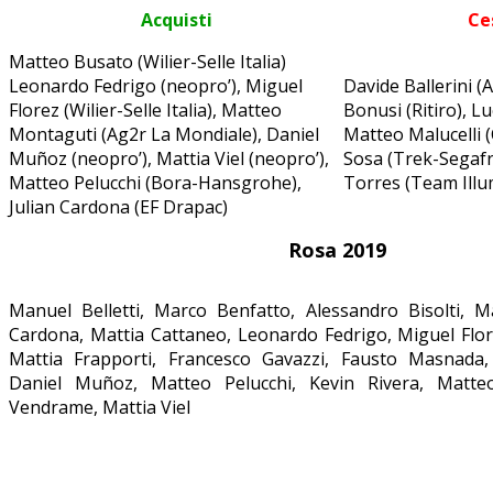
Acquisti
Ce
Matteo Busato (Wilier-Selle Italia)
Leonardo Fedrigo (neopro’), Miguel
Davide Ballerini (A
Florez (Wilier-Selle Italia), Matteo
Bonusi (Ritiro), Lu
Montaguti (Ag2r La Mondiale), Daniel
Matteo Malucelli (
Muñoz (neopro’), Mattia Viel (neopro’),
Sosa (Trek-Segafr
Matteo Pelucchi (Bora-Hansgrohe),
Torres (Team Illu
Julian Cardona (EF Drapac)
Rosa 2019
Manuel Belletti, Marco Benfatto, Alessandro Bisolti, M
Cardona, Mattia Cattaneo, Leonardo Fedrigo, Miguel Flor
Mattia Frapporti, Francesco Gavazzi, Fausto Masnada
Daniel Muñoz, Matteo Pelucchi, Kevin Rivera, Matte
Vendrame, Mattia Viel