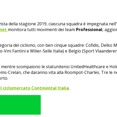
 vista della stagione 2019, ciascuna squadra è impegnata nel
.net
monitora tutti movimenti dei team
Professional
, aggi
egoria del ciclismo, con ben cinque squadre: Cofidis, Delko M
po-Vini Fantini e Wilier-Selle Italia) e Belgio (Sport Vlaan
, mentre scompaiono le statunitensi UnitedHealthcare e Holo
ems-Crelan, che daranno vita alla Roompot-Charles. Tre le no
rto.
 il ciclomercato Continental Italia
.