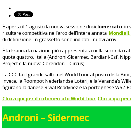
È aperta il 1 agosto la nuova sessione di
ciclomercato
: in
risultare competitiva nell’arco dell’intera annata.
Mondiali
di definizione. In grassetto sono indicati i nuovi arrivi.
È la Francia la nazione più rappresentata nella seconda cat
quota quattro, Italia (Androni-Sidermec, Bardiani-Csf, Nip
Project e la nuova Corendon – Circus).
La CCC fa il grande salto nel WorldTour al posto della Bmc
invece, la Roompot Nederlandse Loterij e la Veranda’s Will
figurano la danese Riwal Readynez e la portoghese W52-Po
Clicca qui per il ciclomercato WorldTour
.
Clicca qui per
Androni – Sidermec