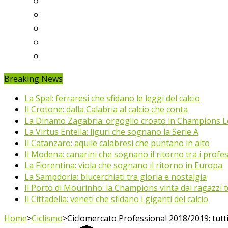
Ligue 1
Eredivisie
Primeira Liga
Prem’er-Liga
Jupiler Pro League
Breaking News
La Spal: ferraresi che sfidano le leggi del calcio
Il Crotone: dalla Calabria al calcio che conta
La Dinamo Zagabria: orgoglio croato in Champions 
La Virtus Entella: liguri che sognano la Serie A
Il Catanzaro: aquile calabresi che puntano in alto
Il Modena: canarini che sognano il ritorno tra i profes
La Fiorentina: viola che sognano il ritorno in Europa
La Sampdoria: blucerchiati tra gloria e nostalgia
Il Porto di Mourinho: la Champions vinta dai ragazzi te
Il Cittadella: veneti che sfidano i giganti del calcio
Home
>
Ciclismo
>
Ciclomercato Professional 2018/2019: tutti 