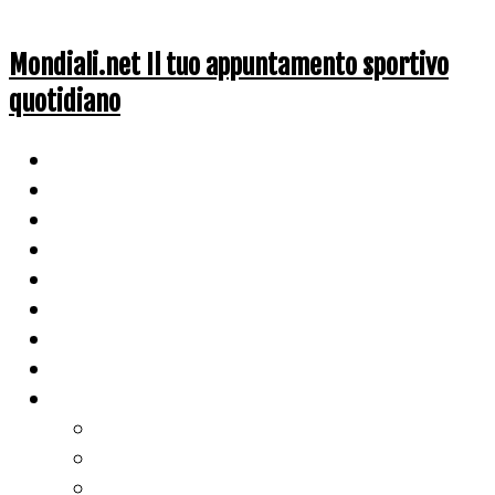
Mondiali.net Il tuo appuntamento sportivo
quotidiano
Home
Ciclismo
Altri Sport
Nazionali
Mondiali
Mondiali Story
Olimpiadi
Calcio
Live Score
Calcio
Tennis
Basket