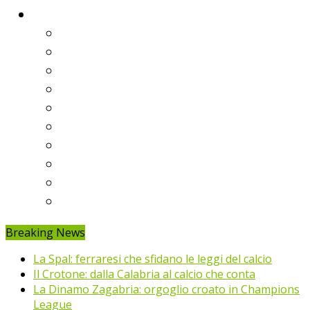
Classifiche
Serie A
Serie B
Premier League
Liga
Bundesliga
Ligue 1
Eredivisie
Primeira Liga
Prem’er-Liga
Jupiler Pro League
Breaking News
La Spal: ferraresi che sfidano le leggi del calcio
Il Crotone: dalla Calabria al calcio che conta
La Dinamo Zagabria: orgoglio croato in Champions
League