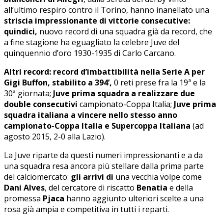
all’ultimo respiro contro il Torino, hanno inanellato una
striscia impressionante di vittorie consecutive:
quindici,
nuovo record di una squadra già da record, che
a fine stagione ha eguagliato la celebre Juve del
quinquennio d’oro 1930-1935 di Carlo Carcano.
Altri record: record d’imbattibilità nella Serie A per
Gigi Buffon, stabilito a 394’,
0 reti prese fra la 19ª e la
30ª giornata;
Juve prima squadra a realizzare due
double consecutivi
campionato-Coppa Italia;
Juve prima
squadra italiana a vincere nello stesso anno
campionato-Coppa Italia e Supercoppa Italiana
(ad
agosto 2015, 2-0 alla Lazio).
La Juve riparte da questi numeri impressionanti e a da
una squadra resa ancora più stellare dalla prima parte
del calciomercato:
gli arrivi di
una vecchia volpe come
Dani Alves
, del cercatore di riscatto
Benatia
e della
promessa
Pjaca
hanno aggiunto ulteriori scelte a una
rosa già ampia e competitiva in tutti i reparti.