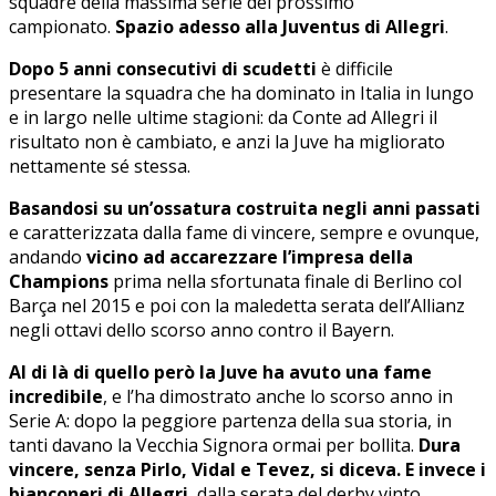
squadre della massima serie del prossimo
campionato.
Spazio adesso alla Juventus di Allegri
.
Dopo 5 anni consecutivi di scudetti
è difficile
presentare la squadra che ha dominato in Italia in lungo
e in largo nelle ultime stagioni: da Conte ad Allegri il
risultato non è cambiato, e anzi la Juve ha migliorato
nettamente sé stessa.
Basandosi su un’ossatura costruita negli anni passati
e caratterizzata dalla fame di vincere, sempre e ovunque,
andando
vicino ad accarezzare l’impresa della
Champions
prima nella sfortunata finale di Berlino col
Barça nel 2015 e poi con la maledetta serata dell’Allianz
negli ottavi dello scorso anno contro il Bayern.
Al di là di quello però la Juve ha avuto una fame
incredibile
, e l’ha dimostrato anche lo scorso anno in
Serie A: dopo la peggiore partenza della sua storia, in
tanti davano la Vecchia Signora ormai per bollita.
Dura
vincere, senza Pirlo, Vidal e Tevez, si diceva. E invece i
bianconeri di Allegri
, dalla serata del derby vinto