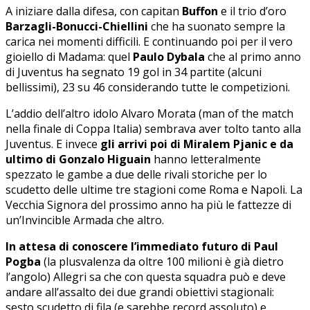
A iniziare dalla difesa, con capitan
Buffon
e il trio d’oro
Barzagli-Bonucci-Chiellini
che ha suonato sempre la
carica nei momenti difficili. E continuando poi per il vero
gioiello di Madama: quel
Paulo Dybala
che al primo anno
di Juventus ha segnato 19 gol in 34 partite (alcuni
bellissimi), 23 su 46 considerando tutte le competizioni.
L’addio dell’altro idolo Alvaro Morata (man of the match
nella finale di Coppa Italia) sembrava aver tolto tanto alla
Juventus. E invece
gli arrivi poi di Miralem Pjanic e da
ultimo di Gonzalo Higuain
hanno letteralmente
spezzato le gambe a due delle rivali storiche per lo
scudetto delle ultime tre stagioni come Roma e Napoli. La
Vecchia Signora del prossimo anno ha più le fattezze di
un’Invincible Armada che altro.
In attesa di conoscere l’immediato futuro di Paul
Pogba
(la plusvalenza da oltre 100 milioni è già dietro
l’angolo) Allegri sa che con questa squadra può e deve
andare all’assalto dei due grandi obiettivi stagionali:
sesto scudetto di fila (e sarebbe record assoluto) e