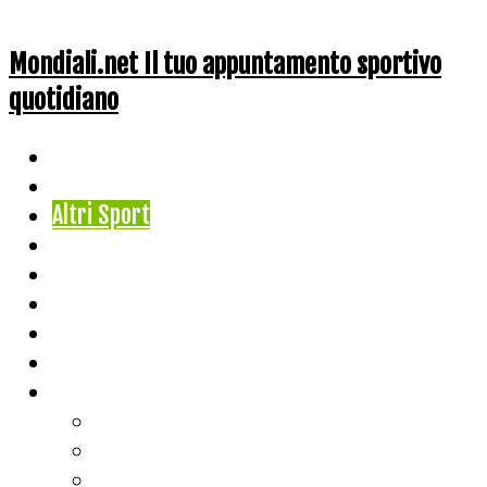
Mondiali.net Il tuo appuntamento sportivo
quotidiano
Home
Ciclismo
Altri Sport
Nazionali
Mondiali
Mondiali Story
Olimpiadi
Calcio
Live Score
Calcio
Tennis
Basket