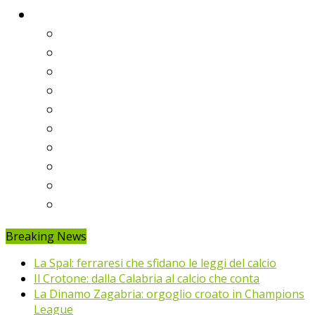
Classifiche
Serie A
Serie B
Premier League
Liga
Bundesliga
Ligue 1
Eredivisie
Primeira Liga
Prem’er-Liga
Jupiler Pro League
Breaking News
La Spal: ferraresi che sfidano le leggi del calcio
Il Crotone: dalla Calabria al calcio che conta
La Dinamo Zagabria: orgoglio croato in Champions
League