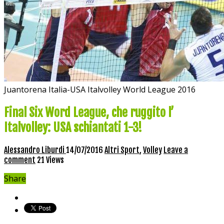
Juantorena Italia-USA Italvolley World League 2016
Final Six Word League, che ruggito l’
Italvolley: USA schiantati 1-3!
Alessandro Liburdi
14/07/2016
Altri Sport
,
Volley
Leave a
comment
21 Views
Share