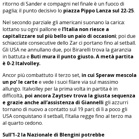
ritorno di Sander e compagni nel finale è un fuoco di
paglia; il punto decisivo lo
piazza Pippo Lanza sul 22-25
.
Nel secondo parziale gli americani suonano la carica:
lottano su ogni pallone e
l’Italia non riesce a
capitalizzare sul più bello un paio di occasioni
; poi due
schiacciate consecutive dello Zar ci portano fino al setball.
Gli USA ne annullano due, poi Birarelli trova la garanzia
in battuta e
Buti mura il punto giusto. A metà partita
è 0-2 Italvolley.
Ancor più combattuto il terzo set,
in cui Speraw mescola
un po’ le carte
e vede i suoi filare via sul massimo
allungo. Italvolley per la prima volta in partita è in
difficoltà,
poi ancora Zaytsev trova la giusta sequenza
e grazie anche all’assistenza di Giannelli
gli azzurri
tornano di nuovo a contatto sul 19 pari; di lì a poco gli
USA conquistano il setball, l’Italia regge fino al terzo ma
al quarto cedono.
Sull’1-2 la Nazionale di Blengini potrebbe