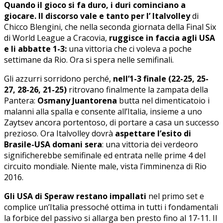
Quando il gioco si fa duro, i duri cominciano a
giocare. Il discorso vale e tanto per l’ Italvolley
di
Chicco Blengini, che nella seconda giornata della Final Six
di World League a Cracovia,
ruggisce in faccia agli USA
e li abbatte 1-3:
una vittoria che ci voleva a poche
settimane da Rio. Ora si spera nelle semifinali.
Gli azzurri sorridono perché,
nell’1-3 finale (22-25, 25-
27, 28-26, 21-25)
ritrovano finalmente la zampata della
Pantera:
Osmany Juantorena
butta nel dimenticatoio i
malanni alla spalla e consente all’Italia, insieme a uno
Zaytsev ancora portentoso, di portare a casa un successo
prezioso. Ora Italvolley dovrà
aspettare l’esito di
Brasile-USA domani sera
: una vittoria dei verdeoro
significherebbe semifinale ed entrata nelle prime 4 del
circuito mondiale. Niente male, vista l’imminenza di Rio
2016.
Gli USA di Speraw restano impallati
nel primo set e
complice un’Italia pressoché ottima in tutti i fondamentali
la forbice del passivo si allarga ben presto fino al 17-11. Il