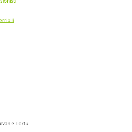
sionisti
rribili
Galvan e Tortu