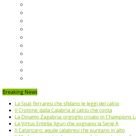
Serie A
Serie B
Premier League
Liga
Bundesliga
Ligue 1
Eredivisie
Primeira Liga
Prem’er-Liga
Jupiler Pro League
Breaking News
La Spal: ferraresi che sfidano le leggi del calcio
Il Crotone: dalla Calabria al calcio che conta
La Dinamo Zagabria: orgoglio croato in Champions 
La Virtus Entella: liguri che sognano la Serie A
Il Catanzaro: aquile calabresi che puntano in alto