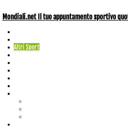
Mondiali.net Il tuo appuntamento sportivo quo
Home
Ciclismo
Altri Sport
Nazionali
Mondiali
Mondiali Story
Olimpiadi
Calcio
Live Score
Calcio
Tennis
Basket
Classifiche