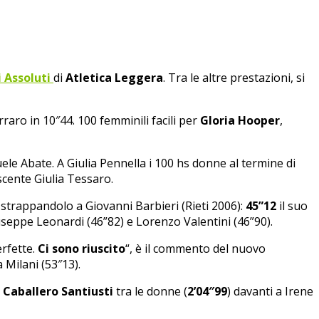
 Assoluti
di
Atletica Leggera
. Tra le altre prestazioni, si
aro in 10″44. 100 femminili facili per
Gloria Hooper
,
e Abate. A Giulia Pennella i 100 hs donne al termine di
cente Giulia Tessaro.
strappandolo a Giovanni Barbieri (Rieti 2006):
45”12
il suo
 Giuseppe Leonardi (46”82) e Lorenzo Valentini (46”90).
erfette.
Ci sono riuscito
“, è il commento del nuovo
 Milani (53″13).
 Caballero Santiusti
tra le donne (
2’04″99
) davanti a Irene