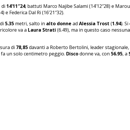
 di
14’11″24
; battuti Marco Najibe Salami (14’12″28) e Maro
4) e Federica Dal Ri (16’21″32).
 di
5.35
metri, salto in
alto donne
ad
Alessia Trost
(
1.94
). S
tricolore va a
Laura Strati
(6.49), ma in questo caso nessuna 
isura di
78,85
davanti a Roberto Bertolini, leader stagionale
he fa un solo centimetro peggio.
Disco
donne va, con
56.95
, a
S