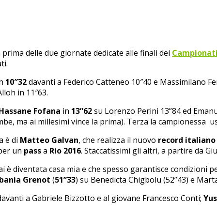
la prima delle due giornate dedicate alle finali dei
Campionati
ti.
in
10″32
davanti a Federico Catteneo 10″40 e Massimilano Ferr
lloh in 11″63.
Hassane Fofana
in
13”62
su Lorenzo Perini 13”84 ed Emanuel
e, ma ai millesimi vince la prima). Terza la campionessa us
a è di
Matteo Galvan
, che realizza il nuovo
record italiano
 per un
pass
a
Rio 2016
. Staccatissimi gli altri, a partire da
ai è diventata casa mia e che spesso garantisce condizioni p
ibania Grenot
(
51”33
) su Benedicta Chigbolu (52”43) e Marta
davanti a Gabriele Bizzotto e al giovane Francesco Conti;
Yus