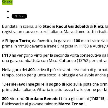
Share
È andata in scena, allo
Stadio Raoul Guidobaldi
di
Rieti
, 
registra un nuovo record italiano. Ma vediamo tutti i risulta
A
Filippo Tortu
, da favorito, la gara dei
100
metri: vittoria 
prima in
11″38
davanti a Irene Siragusa in 11″63 e Audrey A
I 110 hs
vengono vinti per la seconda volta consecutiva da
una gara combattuta con Micol Cattaneo (13”52 per entramb
Nella gara dei
400
arriva il più rilevante risultato di giornat
tempo, corso per giunta sotto la pioggia e valevole anche
“D
esideravo inseguire il sogno di Rio
sulla pista che orm
primatista italiano. Vittoria in scioltezza tra le donne per
L
800
: vincono
Giordano Benedetti
tra gli uomini (
1’48″15
) 
Baldessari e al giovane talento
Marta Zenoni
.