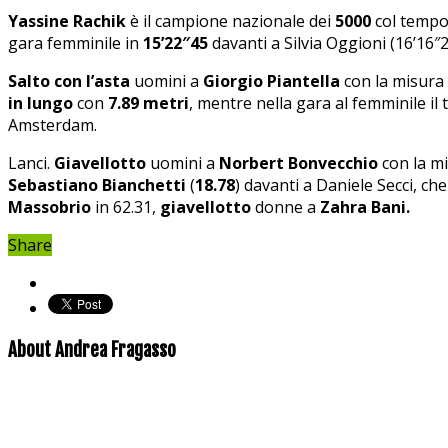
Yassine Rachik
è il campione nazionale dei
5000
col tempo
gara femminile
in
15’22″45
davanti a Silvia Oggioni (16’16″2
Salto con l’asta
uomini a
Giorgio Piantella
con la misura
in lungo
con
7.89 metri
, mentre nella gara al femminile il 
Amsterdam.
Lanci.
Giavellotto
uomini a
Norbert Bonvecchio
con la m
Sebastiano Bianchetti
(
18.78
) davanti a Daniele Secci, c
Massobrio
in 62.31,
giavellotto
donne a
Zahra Bani.
Share
About Andrea Fragasso