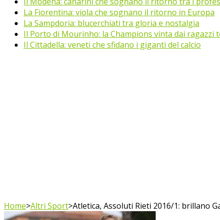
Il Modena: canarini che sognano il ritorno tra i profes
La Fiorentina: viola che sognano il ritorno in Europa
La Sampdoria: blucerchiati tra gloria e nostalgia
Il Porto di Mourinho: la Champions vinta dai ragazzi te
Il Cittadella: veneti che sfidano i giganti del calcio
Home
>
Altri Sport
>
Atletica, Assoluti Rieti 2016/1: brillano 