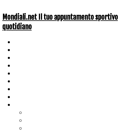
Mondiali.net Il tuo appuntamento sportivo
quotidiano
Home
Ciclismo
Altri Sport
Nazionali
Mondiali
Mondiali Story
Olimpiadi
Calcio
Live Score
Calcio
Tennis
Basket