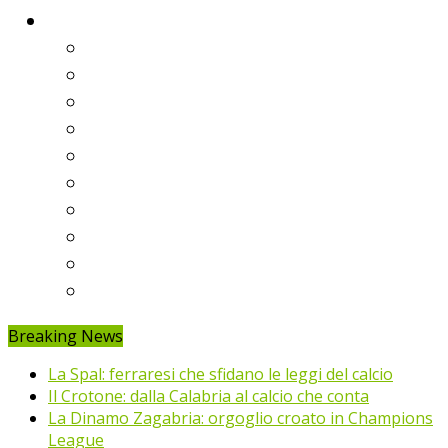
Classifiche
Serie A
Serie B
Premier League
Liga
Bundesliga
Ligue 1
Eredivisie
Primeira Liga
Prem’er-Liga
Jupiler Pro League
Breaking News
La Spal: ferraresi che sfidano le leggi del calcio
Il Crotone: dalla Calabria al calcio che conta
La Dinamo Zagabria: orgoglio croato in Champions
League