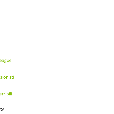
League
sionisti
rribili
 tv