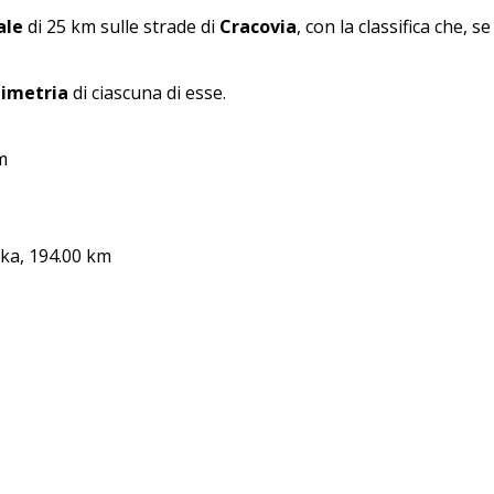
ale
di 25 km sulle strade di
Cracovia
, con la classifica che, 
nimetria
di ciascuna di esse.
m
ka, 194.00 km