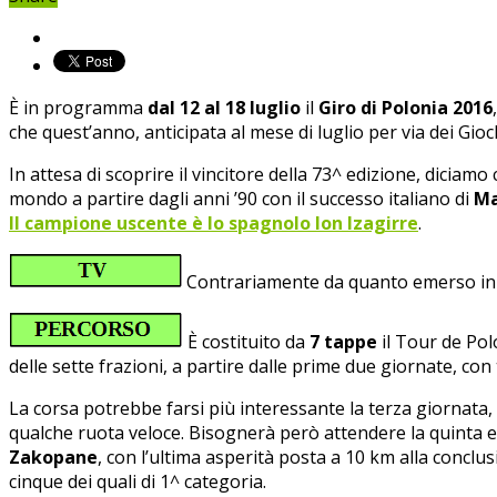
È in programma
dal 12 al 18 luglio
il
Giro di Polonia 2016
che quest’anno, anticipata al mese di luglio per via dei Gioc
In attesa di scoprire il vincitore della 73^ edizione, diciamo
mondo a partire dagli anni ’90 con il successo italiano di
Ma
Il campione uscente è lo spagnolo Ion Izagirre
.
Contrariamente da quanto emerso in p
È costituito da
7 tappe
il Tour de Pol
delle sette frazioni, a partire dalle prime due giornate, con
La corsa potrebbe farsi più interessante la terza giornata
qualche ruota veloce. Bisognerà però attendere la quinta e l
Zakopane
, con l’ultima asperità posta a 10 km alla conclus
cinque dei quali di 1^ categoria.