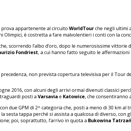
, prova appartenente al circuito
WorldTour
che negli ultimi 
hi Olimpici, è costretta a fare malvolentieri i conti con la c
 che, scorrendo l’albo d’oro, dopo le numerosissime vittorie da 
urizio Fondriest
, a cui hanno fatto seguito le affermazioni
recedenza, non prevista copertura televisiva per il Tour d
ogne 2016, con alcuni degli arrivi ormai divenuti classici per
 traguardi posti a
Varsavia
e
Katowice
, che consentiranno ag
, con due GPM di 2^ categoria che, posti a meno di 30 km al 
a sesta tappa perché si assista a qualcosa di diverso, con gli
ione; poi, soprattutto, l’arrivo in quota a
Bukowina Tatrza