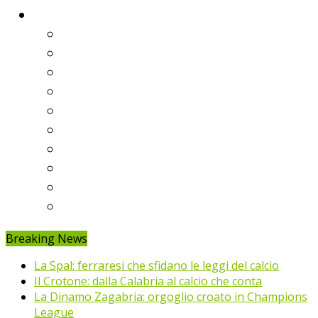
Classifiche
Serie A
Serie B
Premier League
Liga
Bundesliga
Ligue 1
Eredivisie
Primeira Liga
Prem’er-Liga
Jupiler Pro League
Breaking News
La Spal: ferraresi che sfidano le leggi del calcio
Il Crotone: dalla Calabria al calcio che conta
La Dinamo Zagabria: orgoglio croato in Champions
League