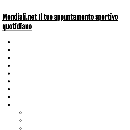
Mondiali.net Il tuo appuntamento sportivo
quotidiano
Home
Ciclismo
Altri Sport
Nazionali
Mondiali
Mondiali Story
Olimpiadi
Calcio
Live Score
Calcio
Tennis
Basket