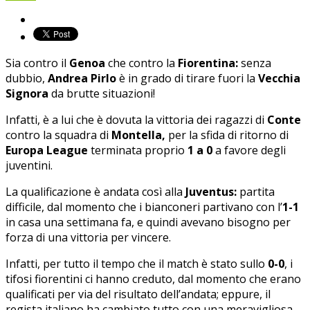
Sia contro il
Genoa
che contro la
Fiorentina:
senza
dubbio,
Andrea Pirlo
è in grado di tirare fuori la
Vecchia
Signora
da brutte situazioni!
Infatti, è a lui che è dovuta la vittoria dei ragazzi di
Conte
contro la squadra di
Montella,
per la sfida di ritorno di
Europa League
terminata proprio
1 a 0
a favore degli
juventini.
La qualificazione è andata così alla
Juventus:
partita
difficile, dal momento che i bianconeri partivano con l’
1-1
in casa una settimana fa, e quindi avevano bisogno per
forza di una vittoria per vincere.
Infatti, per tutto il tempo che il match è stato sullo
0-0
, i
tifosi fiorentini ci hanno creduto, dal momento che erano
qualificati per via del risultato dell’andata; eppure, il
regista italiano ha cambiato tutto con una meravigliosa