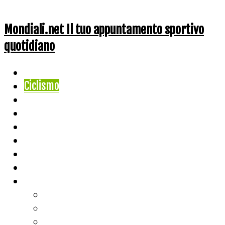
Mondiali.net Il tuo appuntamento sportivo
quotidiano
Home
Ciclismo
Altri Sport
Nazionali
Mondiali
Mondiali Story
Olimpiadi
Calcio
Live Score
Calcio
Tennis
Basket