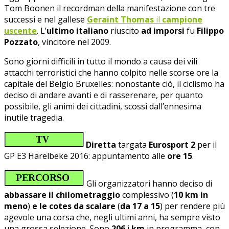
Tom Boonen il recordman della manifestazione con tre
successi e nel gallese
Geraint Thomas
il
campione
uscente
. L’
ultimo italiano
riuscito
ad imporsi
fu
Filippo
Pozzato
, vincitore nel 2009.
Sono giorni difficili in tutto il mondo a causa dei vili
attacchi terroristici che hanno colpito nelle scorse ore la
capitale del Belgio Bruxelles: nonostante ciò, il ciclismo ha
deciso di andare avanti e di rasserenare, per quanto
possibile, gli animi dei cittadini, scossi dall’ennesima
inutile tragedia.
Diretta
targata
Eurosport 2
per il
GP E3 Harelbeke 2016: appuntamento alle
ore 15
.
Gli organizzatori hanno deciso di
abbassare il chilometraggio
complessivo (
10 km in
meno
)
e le cotes da scalare
(
da 17 a 15
) per rendere più
agevole una corsa che, negli ultimi anni, ha sempre visto
una grossa selezione. Sono
206
i
km
in programma, con