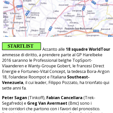
Accanto alle
18 squadre WorldTour
ammesse di diritto, a prendere parte al GP Harelbeke
2016 saranno le Professional belghe TopSport-
Vlaanderen e Wanty-Groupe Gobert, le francesi Direct
Energie e Fortuneo-Vital Concept, la tedesca Bora-Argon
18, l’olandese Roompot e l’italiana
Southeast-
Venezuela
, il cui leader, Filippo Pozzato, ha trionfato qui
sette anni fa.
Peter Sagan
(Tinkoff),
Fabian Cancellara
(Trek-
Segafredo) e
Greg Van Avermaet
(Bmc) sono i
tre corridori che partono con i favori del pronostico.