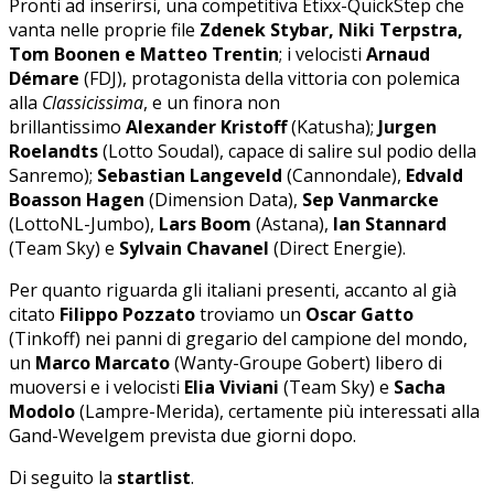
Pronti ad inserirsi, una competitiva Etixx-QuickStep che
vanta nelle proprie file
Zdenek Stybar, Niki Terpstra,
Tom Boonen e Matteo Trentin
; i velocisti
Arnaud
Démare
(FDJ), protagonista della vittoria con polemica
alla
Classicissima
, e un finora non
brillantissimo
Alexander Kristoff
(Katusha);
Jurgen
Roelandts
(Lotto Soudal), capace di salire sul podio della
Sanremo);
Sebastian Langeveld
(Cannondale),
Edvald
Boasson Hagen
(Dimension Data),
Sep Vanmarcke
(LottoNL-Jumbo),
Lars Boom
(Astana),
Ian Stannard
(Team Sky) e
Sylvain Chavanel
(Direct Energie).
Per quanto riguarda gli italiani presenti, accanto al già
citato
Filippo Pozzato
troviamo un
Oscar Gatto
(Tinkoff) nei panni di gregario del campione del mondo,
un
Marco Marcato
(Wanty-Groupe Gobert) libero di
muoversi e i velocisti
Elia Viviani
(Team Sky) e
Sacha
Modolo
(Lampre-Merida), certamente più interessati alla
Gand-Wevelgem prevista due giorni dopo.
Di seguito la
startlist
.