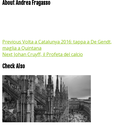
About Andrea Fragasso
Previous
Volta a Catalunya 2016: tappa a De Gendt,
maglia a Quintana
Next
Johan Cruyff, il Profeta del calcio
Check Also