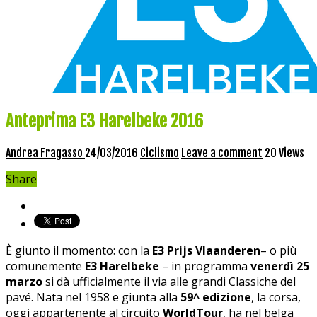
Anteprima E3 Harelbeke 2016
Andrea Fragasso
24/03/2016
Ciclismo
Leave a comment
20 Views
Share
È giunto il momento: con la
E3 Prijs Vlaanderen
– o più
comunemente
E3 Harelbeke
– in programma
venerdì 25
marzo
si dà ufficialmente il via alle grandi Classiche del
pavé. Nata nel 1958 e giunta alla
59^ edizione
, la corsa,
oggi appartenente al circuito
WorldTour
, ha nel belga