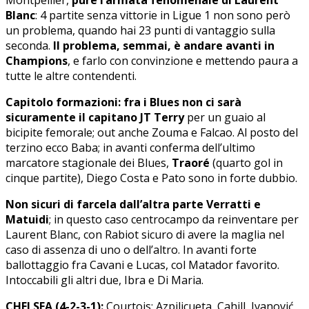
Blanc
: 4 partite senza vittorie in Ligue 1 non sono però
un problema, quando hai 23 punti di vantaggio sulla
seconda.
Il problema, semmai, è andare avanti in
Champions
, e farlo con convinzione e mettendo paura a
tutte le altre contendenti.
Capitolo formazioni: fra i Blues non ci sarà
sicuramente il capitano JT Terry
per un guaio al
bicipite femorale; out anche Zouma e Falcao. Al posto del
terzino ecco Baba; in avanti conferma dell’ultimo
marcatore stagionale dei Blues,
Traoré
(quarto gol in
cinque partite), Diego Costa e Pato sono in forte dubbio.
Non sicuri di farcela dall’altra parte Verratti e
Matuidi
; in questo caso centrocampo da reinventare per
Laurent Blanc, con Rabiot sicuro di avere la maglia nel
caso di assenza di uno o dell’altro. In avanti forte
ballottaggio fra Cavani e Lucas, col Matador favorito.
Intoccabili gli altri due, Ibra e Di Maria.
CHELSEA (4-2-3-1):
Courtois: Azpilicueta, Cahill, Ivanović,