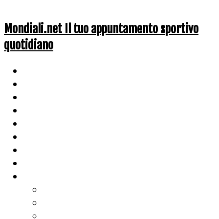
Mondiali.net Il tuo appuntamento sportivo
quotidiano
Home
Ciclismo
Altri Sport
Nazionali
Mondiali
Mondiali Story
Olimpiadi
Calcio
Live Score
Calcio
Tennis
Basket