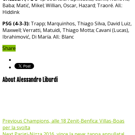
Baba; Matić, Mikel; Willian, Oscar, Hazard; Traoré. All.:
Hiddink
PSG (4-3-3):
Trapp; Marquinhos, Thiago Silva, David Luiz,
Maxwell; Verratti, Matuidi, Thiago Motta; Cavani (Lucas),
Ibrahimović, Di María. All.: Blanc
Share
About Alessandro Liburdi
Previous
Champions, alle 18 Zenit-Benfica: Villas-Boas
per la svolta
Next
Parigi-Nizza 2016, vince la neve: tappa annullata!