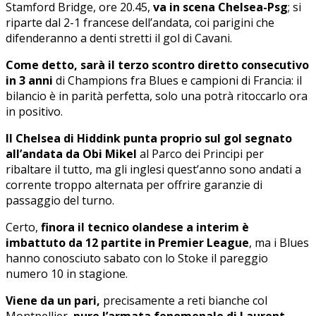
Stamford Bridge, ore 20.45,
va in scena Chelsea-Psg
; si
riparte dal 2-1 francese dell’andata, coi parigini che
difenderanno a denti stretti il gol di Cavani.
Come detto, sarà il terzo scontro diretto consecutivo
in 3 anni
di Champions fra Blues e campioni di Francia: il
bilancio è in parità perfetta, solo una potrà ritoccarlo ora
in positivo.
Il Chelsea di Hiddink punta proprio sul gol segnato
all’andata da Obi Mikel
al Parco dei Principi per
ribaltare il tutto, ma gli inglesi quest’anno sono andati a
corrente troppo alternata per offrire garanzie di
passaggio del turno.
Certo,
finora il tecnico olandese a interim è
imbattuto da 12 partite in Premier League
, ma i Blues
hanno conosciuto sabato con lo Stoke il pareggio
numero 10 in stagione.
Viene da un pari,
precisamente a reti bianche col
Montpellier,
pure l’armata fenomenale di Laurent