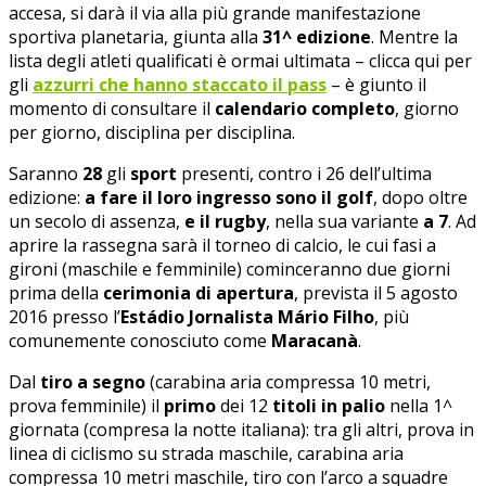
accesa, si darà il via alla più grande manifestazione
sportiva planetaria, giunta alla
31^ edizione
. Mentre la
lista degli atleti qualificati è ormai ultimata – clicca qui per
gli
azzurri che hanno staccato il pass
– è giunto il
momento di consultare il
calendario completo
, giorno
per giorno, disciplina per disciplina.
Saranno
28
gli
sport
presenti, contro i 26 dell’ultima
edizione:
a fare il loro ingresso sono il golf
, dopo oltre
un secolo di assenza,
e il rugby
, nella sua variante
a 7
. Ad
aprire la rassegna sarà il torneo di calcio, le cui fasi a
gironi (maschile e femminile) cominceranno due giorni
prima della
cerimonia di apertura
, prevista il 5 agosto
2016 presso l’
Estádio Jornalista Mário Filho
, più
comunemente conosciuto come
Maracanà
.
Dal
tiro a segno
(carabina aria compressa 10 metri,
prova femminile) il
primo
dei 12
titoli in palio
nella 1^
giornata (compresa la notte italiana): tra gli altri, prova in
linea di ciclismo su strada maschile, carabina aria
compressa 10 metri maschile, tiro con l’arco a squadre