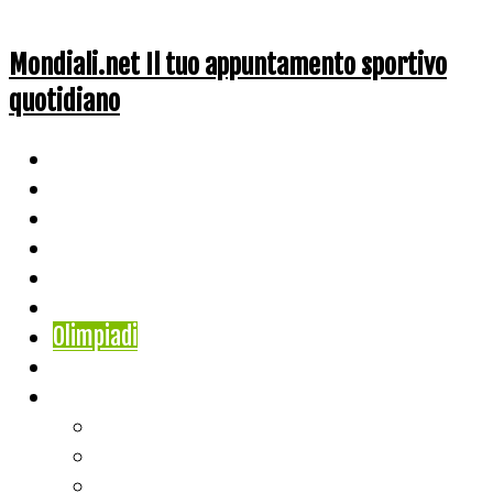
Mondiali.net Il tuo appuntamento sportivo
quotidiano
Home
Ciclismo
Altri Sport
Nazionali
Mondiali
Mondiali Story
Olimpiadi
Calcio
Live Score
Calcio
Tennis
Basket