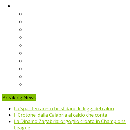
Classifiche
Serie A
Serie B
Premier League
Liga
Bundesliga
Ligue 1
Eredivisie
Primeira Liga
Prem’er-Liga
Jupiler Pro League
Breaking News
La Spal: ferraresi che sfidano le leggi del calcio
Il Crotone: dalla Calabria al calcio che conta
La Dinamo Zagabria: orgoglio croato in Champions
League