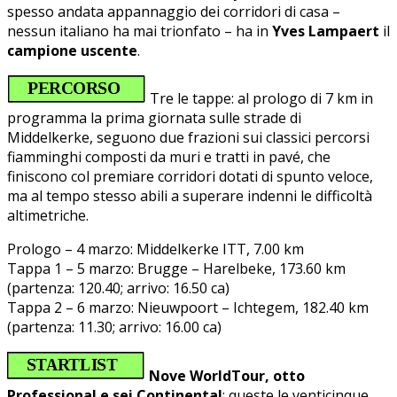
spesso andata appannaggio dei corridori di casa –
nessun italiano ha mai trionfato – ha in
Yves Lampaert
il
campione uscente
.
Tre le tappe: al prologo di 7 km in
programma la prima giornata sulle strade di
Middelkerke, seguono due frazioni sui classici percorsi
fiamminghi composti da muri e tratti in pavé, che
finiscono col premiare corridori dotati di spunto veloce,
ma al tempo stesso abili a superare indenni le difficoltà
altimetriche.
Prologo – 4 marzo: Middelkerke ITT, 7.00 km
Tappa 1 – 5 marzo: Brugge – Harelbeke, 173.60 km
(partenza: 120.40; arrivo: 16.50 ca)
Tappa 2 – 6 marzo: Nieuwpoort – Ichtegem, 182.40 km
(partenza: 11.30; arrivo: 16.00 ca)
Nove WorldTour, otto
Professional e sei Continental
: queste le venticinque