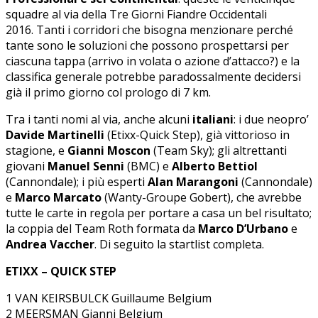
squadre al via della Tre Giorni Fiandre Occidentali
2016. Tanti i corridori che bisogna menzionare perché
tante sono le soluzioni che possono prospettarsi per
ciascuna tappa (arrivo in volata o azione d’attacco?) e la
classifica generale potrebbe paradossalmente decidersi
già il primo giorno col prologo di 7 km.
Tra i tanti nomi al via, anche alcuni
italiani
: i due neopro’
Davide Martinelli
(Etixx-Quick Step), già vittorioso in
stagione, e
Gianni Moscon
(Team Sky); gli altrettanti
giovani
Manuel Senni
(BMC) e
Alberto Bettiol
(Cannondale); i più esperti
Alan Marangoni
(Cannondale)
e
Marco Marcato
(Wanty-Groupe Gobert), che avrebbe
tutte le carte in regola per portare a casa un bel risultato;
la coppia del Team Roth formata da
Marco D’Urbano
e
Andrea Vaccher
. Di seguito la startlist completa.
ETIXX – QUICK STEP
1 VAN KEIRSBULCK Guillaume Belgium
2 MEERSMAN Gianni Belgium