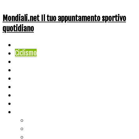
Mondiali.net Il tuo appuntamento sportivo
quotidiano
Home
Ciclismo
Altri Sport
Nazionali
Mondiali
Mondiali Story
Olimpiadi
Calcio
Live Score
Calcio
Tennis
Basket