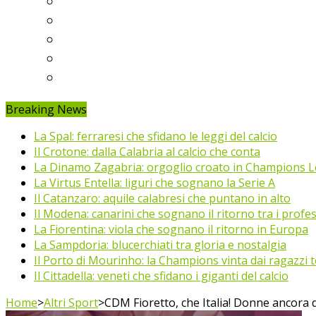
Ligue 1
Eredivisie
Primeira Liga
Prem’er-Liga
Jupiler Pro League
Breaking News
La Spal: ferraresi che sfidano le leggi del calcio
Il Crotone: dalla Calabria al calcio che conta
La Dinamo Zagabria: orgoglio croato in Champions 
La Virtus Entella: liguri che sognano la Serie A
Il Catanzaro: aquile calabresi che puntano in alto
Il Modena: canarini che sognano il ritorno tra i profes
La Fiorentina: viola che sognano il ritorno in Europa
La Sampdoria: blucerchiati tra gloria e nostalgia
Il Porto di Mourinho: la Champions vinta dai ragazzi te
Il Cittadella: veneti che sfidano i giganti del calcio
Home
>
Altri Sport
>
CDM Fioretto, che Italia! Donne ancora d