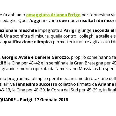
e fa abbiamo
omaggiato Arianna Errigo
per l’ennesima vit
medaglie. Quest’
oggi
arrivano
due
nuovi
risultati da incor
azionale maschile
impegnata a
Parigi
: giunge
seconda all
16
. Una sconfitta di misura, quella contro i colleghi a stelle e 
La
qualificazione
olimpica
permetterà inoltre agli azzurri di
, Giorgio Avola e Daniele Garozzo
, proprio come hanno fa
li 8 la Cina per 45-42 e in semifinale la Gran Bretagna per 4
a grande rimonta operata dall’americano Massialas ha spento 
imo programma olimpico per il meccanismo di rotazione dell
 arriva l’
ennesimo successo
collettivo firmato da
Arianna E
5-13, la Cina per 45-30, la Corea del Sud per 45-29 e, in finale
ADRE – Parigi. 17 Gennaio 2016