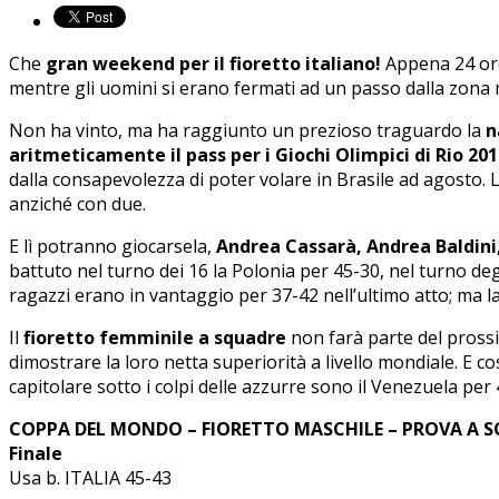
Che
gran weekend per il fioretto italiano!
Appena 24 or
mentre gli uomini si erano fermati ad un passo dalla zona 
Non ha vinto, ma ha raggiunto un prezioso traguardo la
n
aritmeticamente il pass per i Giochi Olimpici di Rio 20
dalla consapevolezza di poter volare in Brasile ad agosto. 
anziché con due.
E lì potranno giocarsela,
Andrea Cassarà, Andrea Baldini
battuto nel turno dei 16 la Polonia per 45-30, nel turno deg
ragazzi erano in vantaggio per 37-42 nell’ultimo atto; ma l
Il
fioretto femminile a squadre
non farà parte del pross
dimostrare la loro netta superiorità a livello mondiale. E così
capitolare sotto i colpi delle azzurre sono il Venezuela per 4
COPPA DEL MONDO – FIORETTO MASCHILE – PROVA A SQU
Finale
Usa b. ITALIA 45-43