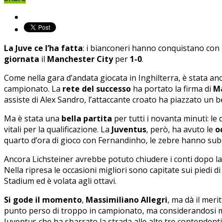
La Juve ce l’ha fatta
: i bianconeri hanno conquistano con u
giornata
il
Manchester City
per
1-0
.
Come nella gara d’andata giocata in Inghilterra, è stata an
campionato. La
rete del successo
ha portato la firma di
M
assiste di Alex Sandro, l’attaccante croato ha piazzato un be
Ma è stata una
bella partita
per tutti i novanta minuti: le
vitali per la qualificazione. La
Juventus
, però, ha avuto le
o
quarto d’ora di gioco con Fernandinho, le zebre hanno subit
Ancora Lichsteiner avrebbe potuto chiudere i conti dopo la 
Nella ripresa le occasioni migliori sono capitate sui piedi d
Stadium ed è volata agli ottavi.
Si gode il momento
,
Massimiliano Allegri
, ma dà il merit
punto perso di troppo in campionato, ma considerandosi mo
Juventus che ha sbarrato la strada alle alte tre contendenti