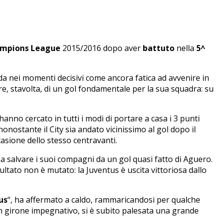
mpions League
2015/2016 dopo aver
battuto
nella
5^
da nei momenti decisivi come ancora fatica ad avvenire in
ore, stavolta, di un gol fondamentale per la sua squadra: su
nno cercato in tutti i modi di portare a casa i 3 punti
nonostante il City sia andato vicinissimo al gol dopo il
asione dello stesso centravanti.
a salvare i suoi compagni da un gol quasi fatto di Aguero.
sultato non è mutato: la Juventus è uscita vittoriosa dallo
us
“, ha affermato a caldo, rammaricandosi per qualche
n girone impegnativo, si è subito palesata una grande