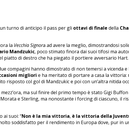
n turno di anticipo il pass per gli
ottavi di finale
della
Cha
cora la
Vecchia Signor
a ad avere la meglio, dimostrandosi soli
ario Mandzukic
, poco stimato finora dai suoi tifosi ma aut
l piatto di destro che ha piegato il portiere avversario Hart.
 due compagini hanno dimostrato di non temersi a vicenda e ha
ccasioni migliori
e ha meritato di portare a casa la vittoria: 
o risposto col gol di Mandzukic e poi con un’altra nitida occ
mezz’ora, ma sul finire del primo tempo è stato Gigi Buffon 
i Morata e Sterling, ma nonostante i forcing di ciascuno, il ri
o ai suoi: “
Non è la mia vittoria
,
è la vittoria della Juvent
lto soddisfatto per il rendimento in Europa dove, pur in u
.