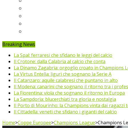
Ligue 1
Eredivisie
Primeira Liga
Prem’er-Liga
Jupiler Pro League
Breaking News
La Spal: ferraresi che sfidano le leggi del calcio
Il Crotone: dalla Calabria al calcio che conta
La Dinamo Zagabria: orgoglio croato in Champions 
La Virtus Entella: liguri che sognano la Serie A
Il Catanzaro: aquile calabresi che puntano in alto
Il Modena: canarini che sognano il ritorno tra i profes
La Fiorentina: viola che sognano il ritorno in Europa
La Sampdoria: blucerchiati tra gloria e nostalgia
Il Porto di Mourinho: la Champions vinta dai ragazzi te
Il Cittadella: veneti che sfidano i giganti del calcio
Home
>
Coppe Europee
>
Champions League
>
Champions Leag