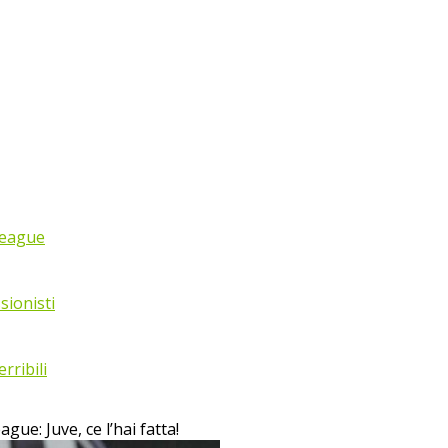
League
sionisti
rribili
ue: Juve, ce l’hai fatta!