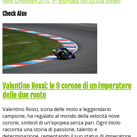
Next
Grenchen 2015, 3^ giornata: fari su Elia Viviani
Check Also
Valentino Rossi: le 9 corone di un imperatore
delle due ruote
Valentino Rossi, icona delle moto e leggendario
campione, ha regalato al mondo della velocità nove
corone, simboli di un'epopea senza pari. Ogni titolo
racconta una storia di passione, talento e
determinazione, cementando il suo status di imperatore