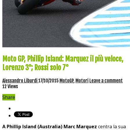
Moto GP, Phillip Island: Marquez il più veloce,
Lorenzo 3°; Rossi solo 7°
Alessandro Liburdi
17/10/2015
MotoGP
,
Motori
Leave a comment
12 Views
Share
A Phillip Island (Australia) Marc Marquez
centra la sua