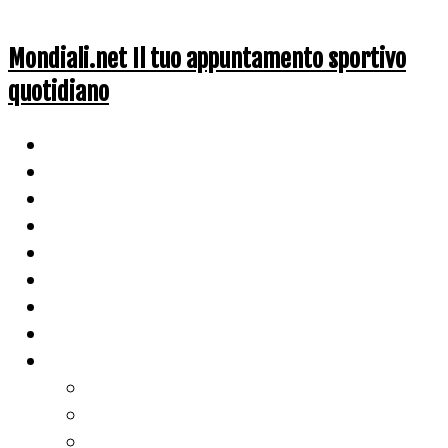
Mondiali.net Il tuo appuntamento sportivo
quotidiano
Home
Ciclismo
Altri Sport
Nazionali
Mondiali
Mondiali Story
Olimpiadi
Calcio
Live Score
Calcio
Tennis
Basket