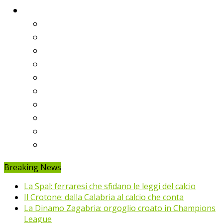
Classifiche
Serie A
Serie B
Premier League
Liga
Bundesliga
Ligue 1
Eredivisie
Primeira Liga
Prem’er-Liga
Jupiler Pro League
Breaking News
La Spal: ferraresi che sfidano le leggi del calcio
Il Crotone: dalla Calabria al calcio che conta
La Dinamo Zagabria: orgoglio croato in Champions
League