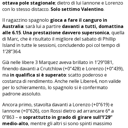
ottava pole stagionale
; dietro di lui Iannone e Lorenzo
con lo stesso distacco.
Solo settimo Valentino
.
Il ragazzino spagnolo
gioca a fare il canguro in
Australia
: sarà lui a partire
davanti a tutti, domattina
alle 6.15
.
Una prestazione davvero supersonica
, quella
di Marc, che è risultato il migliore del sabato di Phillip
Island in tutte le sessioni, concludendo poi col tempo di
1’28”364.
Già nelle libere 3 Marquez aveva brillato in 1’29”081,
finendo davanti a Crutchlow (+0”428) e Lorenzo (+0”439),
ma
in qualifica si è superato
: scatto poderoso e
costanza di rendimento. Anche nelle Libere4, non valide
per lo schieramento, lo spagnolo si è confermato
padrone assoluto.
Ancora primo, stavolta davanti a Lorenzo (+0”619) e
Iannone (+0”626), con Rossi dietro ad arrancare 6° a
0”863 – e
soprattutto in grado di girare sull’1’29”
medio-alto
, mentre gli altri si sono spinti massimo