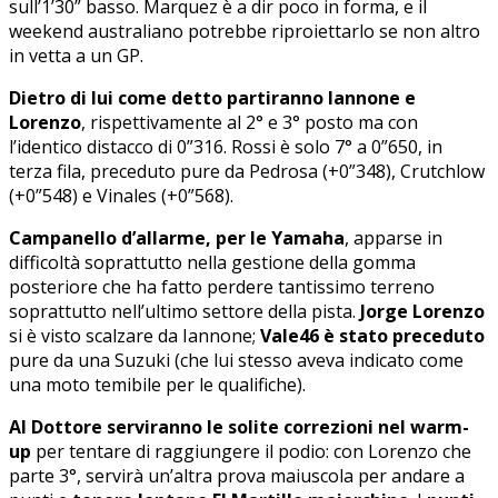
sull’1’30” basso. Marquez è a dir poco in forma, e il
weekend australiano potrebbe riproiettarlo se non altro
in vetta a un GP.
Dietro di lui come detto partiranno Iannone e
Lorenzo
, rispettivamente al 2° e 3° posto ma con
l’identico distacco di 0”316. Rossi è solo 7° a 0”650, in
terza fila, preceduto pure da Pedrosa (+0”348), Crutchlow
(+0”548) e Vinales (+0”568).
Campanello d’allarme, per le Yamaha
, apparse in
difficoltà soprattutto nella gestione della gomma
posteriore che ha fatto perdere tantissimo terreno
soprattutto nell’ultimo settore della pista.
Jorge
Lorenzo
si è visto scalzare da Iannone;
Vale46 è stato preceduto
pure da una Suzuki (che lui stesso aveva indicato come
una moto temibile per le qualifiche).
Al Dottore serviranno le solite correzioni nel warm-
up
per tentare di raggiungere il podio: con Lorenzo che
parte 3°, servirà un’altra prova maiuscola per andare a