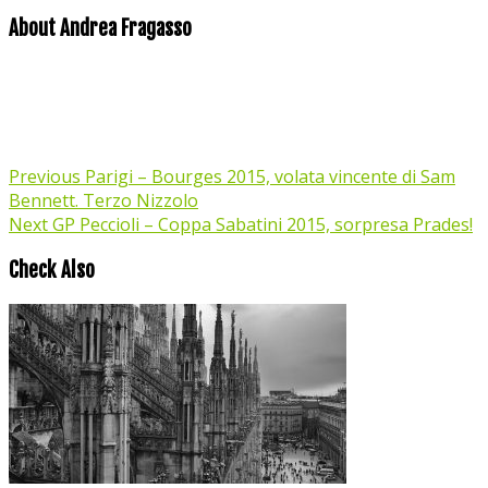
About Andrea Fragasso
Previous
Parigi – Bourges 2015, volata vincente di Sam
Bennett. Terzo Nizzolo
Next
GP Peccioli – Coppa Sabatini 2015, sorpresa Prades!
Check Also