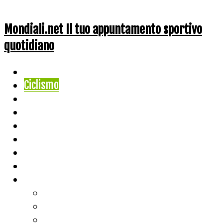
Mondiali.net Il tuo appuntamento sportivo
quotidiano
Home
Ciclismo
Altri Sport
Nazionali
Mondiali
Mondiali Story
Olimpiadi
Calcio
Live Score
Calcio
Tennis
Basket