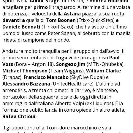
Sport. Nella
Adnoc Stage
, di 175 km, è
Andrea Guardini
a tagliare per
primo
il traguardo. Al termine di una volata
di potenza, il velocista della
Astana
piazza la sua ruota
davanti a
quella di
Tom Boonen
(Etixx-QuickStep)
e
Daniele Bennati
(Tinkoff-Saxo), che ha avuto un ultimo
uomo di lusso come Peter Sagan, al debutto con la maglia
iridata di campione del mondo.
Andatura molto tranquilla per il gruppo sin dall’avvio. Il
primo serio tentativo di
fuga
vede protagonisti
Paul
Voss
(Bora – Argon 18),
Songezo Jim
(MTN-Qhubeka),
Michael Thompson
(Team Wiggins),
William Clarke
(Drapac),
Francisco Mancebo
(SkyDive Dubai) e
Alessandro Bazzana
(UnitedHealthcare). L’ultimo ad
arrenderis, a trenta chilometri all’arrivo, è Mancebo,
portacolori della squadra locale da oggi diretta in
ammiraglia dall’italiano Alberto Volpi (ex Liquigas). E la
formazione subito lancia in contropiede un altro atleta,
Rafaa Chtioui
.
Il gruppo controlla il corridore marocchino e va a