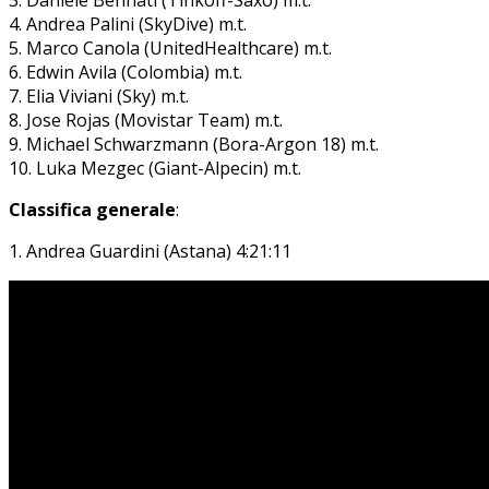
4. Andrea Palini (SkyDive) m.t.
5. Marco Canola (UnitedHealthcare) m.t.
6. Edwin Avila (Colombia) m.t.
7. Elia Viviani (Sky) m.t.
8. Jose Rojas (Movistar Team) m.t.
9. Michael Schwarzmann (Bora-Argon 18) m.t.
10. Luka Mezgec (Giant-Alpecin) m.t.
Classifica generale
:
1. Andrea Guardini (Astana) 4:21:11