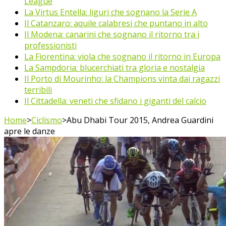
League
La Virtus Entella: liguri che sognano la Serie A
Il Catanzaro: aquile calabresi che puntano in alto
Il Modena: canarini che sognano il ritorno tra i
professionisti
La Fiorentina: viola che sognano il ritorno in Europa
La Sampdoria: blucerchiati tra gloria e nostalgia
Il Porto di Mourinho: la Champions vinta dai ragazzi
terribili
Il Cittadella: veneti che sfidano i giganti del calcio
Home
>
Ciclismo
>
Abu Dhabi Tour 2015, Andrea Guardini
apre le danze