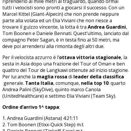
riprenderlo ai mille metri al traguardo, quando ormai
tutti i velocisti sono pronti a giocarsi il successo. Con un
Marcel Kittel (Giant-Alpecin) che non prende neppure
parte alla volata ed un Elia Viviani che non riesce a
trovare il guizzo vincente, la lotta è tra
Andrea Guardini
,
Tom Boonen e Daniele Bennati. Quest’ultimo, lanciato dal
compagno Peter Sagan, è in testa fino ai 50 metri, ma
deve poi arrendersi alla rimonta degli altri due.
Per il velocista azzurro è l’
ottava vittoria stagionale
, la
sesta in Asia dopo una frazione del Tour of Oman e ben
quattro del Tour de Langkawi ottenute ad inizio stagione.
Per lui anche la
maglia rossa
di
leader della classifica
generale.
Tanta Italia
, comunque,
nella top 10
: quarto
Andrea Palini (SkyDive), quinto marco Canola
(UnitedHealthcare) e settimo Elia Viviani (Team Sky).
Ordine d’arrivo 1^ tappa
:
1. Andrea Guardini (Astana) 4:21:11
2. Tom Boonen (Etixx-Quick Step) m.t.
3. Daniele Bennati (Tinkoff-Saxo) m.t.