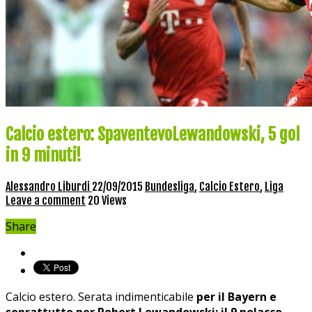
Calcio estero: SpaventevoLewandowski, 5 gol
in 9 minuti!
Alessandro Liburdi
22/09/2015
Bundesliga
,
Calcio Estero
,
Liga
Leave a comment
20 Views
Share
Calcio estero. Serata indimenticabile
per il Bayern e
soprattutto per Robert Lewandowski: il 9 polacco