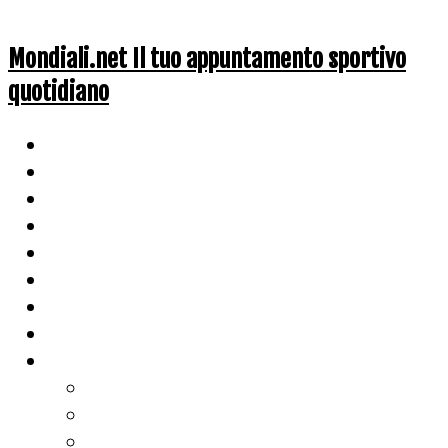
Mondiali.net Il tuo appuntamento sportivo
quotidiano
Home
Ciclismo
Altri Sport
Nazionali
Mondiali
Mondiali Story
Olimpiadi
Calcio
Live Score
Calcio
Tennis
Basket