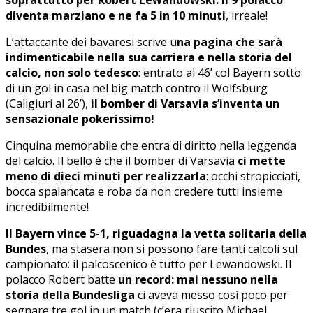
diventa marziano e ne fa 5 in 10 minuti
, irreale!
L’attaccante dei bavaresi scrive u
na pagina che sarà
indimenticabile nella sua carriera e nella storia del
calcio, non solo tedesco
: entrato al 46’ col Bayern sotto
di un gol in casa nel big match contro il Wolfsburg
(Caligiuri al 26’),
il bomber di Varsavia s’inventa un
sensazionale pokerissimo!
Cinquina memorabile che entra di diritto nella leggenda
del calcio. Il bello è che il bomber di Varsavia
ci mette
meno di dieci minuti per realizzarla
: occhi stropicciati,
bocca spalancata e roba da non credere tutti insieme
incredibilmente!
Il Bayern vince 5-1, riguadagna la vetta solitaria della
Bundes
, ma stasera non si possono fare tanti calcoli sul
campionato: il palcoscenico è tutto per Lewandowski. Il
polacco Robert batte
un record: mai nessuno nella
storia della Bundesliga
ci aveva messo così poco per
segnare tre gol in un match (c’era riuscito Michael