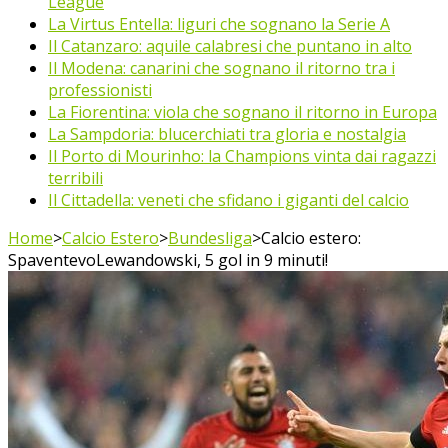
League
La Virtus Entella: liguri che sognano la Serie A
Il Catanzaro: aquile calabresi che puntano in alto
Il Modena: canarini che sognano il ritorno tra i
professionisti
La Fiorentina: viola che sognano il ritorno in Europa
La Sampdoria: blucerchiati tra gloria e nostalgia
Il Porto di Mourinho: la Champions vinta dai ragazzi
terribili
Il Cittadella: veneti che sfidano i giganti del calcio
Home
>
Calcio Estero
>
Bundesliga
>
Calcio estero:
SpaventevoLewandowski, 5 gol in 9 minuti!