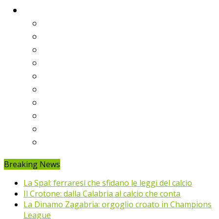
Classifiche
Serie A
Serie B
Premier League
Liga
Bundesliga
Ligue 1
Eredivisie
Primeira Liga
Prem’er-Liga
Jupiler Pro League
Breaking News
La Spal: ferraresi che sfidano le leggi del calcio
Il Crotone: dalla Calabria al calcio che conta
La Dinamo Zagabria: orgoglio croato in Champions
League