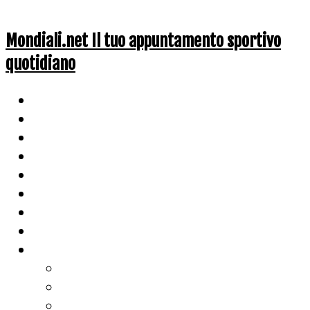
Mondiali.net Il tuo appuntamento sportivo
quotidiano
Home
Ciclismo
Altri Sport
Nazionali
Mondiali
Mondiali Story
Olimpiadi
Calcio
Live Score
Calcio
Tennis
Basket